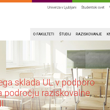
Univerza v Ljubljani
Študentski svet
O FAKULTETI
ŠTUDIJ
RAZISKOVANJE
K
ega sklada UL v podporo
na področju raziskovalne
I