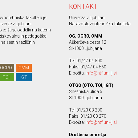
KONTAKT
vnotehniška fakulteta je
Univerza v Ljubljani
iverze v Ljubljani,
Naravoslovnotehniška fakulteta
 jo štirje oddelki na katerih
ziskovalna in pedagoška
OG, OGRO, OMM
na šestih različnih
Aškerčeva cesta 12
SI-1000 Ljubljana
Tel: 01/47 04 500
Faks: 01/47 04 560
OGRO
OMM
E-pošta:
info@ntf.uni-lj.si
TOI
IGT
OTGO (OTO, TOI, IGT)
Snežniška ulica 5
SI-1000 Ljubljana
Tel: 01/20 03 200
Faks: 01/20 03 270
E-pošta:
info@ntf.uni-lj.si
Družbena omrežja