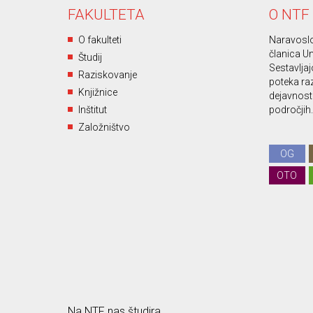
FAKULTETA
O NTF
O fakulteti
Naravoslo
članica Un
Študij
Sestavljajo
Raziskovanje
poteka ra
Knjižnice
dejavnost 
Inštitut
področjih.
Založništvo
OG
OTO
Na NTF nas študira