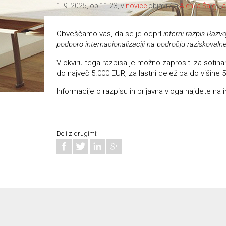
1. 9. 2025, ob 11.23, v
novice
objavil/-a
Alenka Šalej L
Obveščamo vas, da se je odprl
interni razpis Razv
podporo internacionalizaciji na področju raziskovalne
V okviru tega razpisa je možno zaprositi za sofinan
do največ 5.000 EUR, za lastni delež pa do višine 
Informacije o razpisu in prijavna vloga najdete na i
Deli z drugimi: