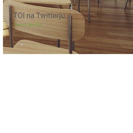
TOI na Twitterju
Tweeti @ntfot