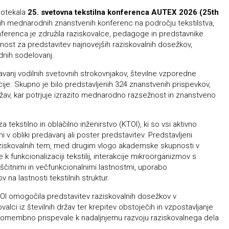
potekala
25. svetovna tekstilna konferenca AUTEX 2026 (25th
h mednarodnih znanstvenih konferenc na področju tekstilstva,
Konferenca je združila raziskovalce, pedagoge in predstavnike
ožnost za predstavitev najnovejših raziskovalnih dosežkov,
dnih sodelovanj.
avanj vodilnih svetovnih strokovnjakov, številne vzporedne
cije. Skupno je bilo predstavljenih 324 znanstvenih prispevkov,
 držav, kar potrjuje izrazito mednarodno razsežnost in znanstveno
ekstilno in oblačilno inženirstvo (KTOI), ki so vsi aktivno
i v obliki predavanj ali poster predstavitev. Predstavljeni
raziskovalnih tem, med drugim vlogo akademske skupnosti v
k funkcionalizaciji tekstilij, interakcije mikroorganizmov s
 zaščitnimi in večfunkcionalnimi lastnostmi, uporabo
 na lastnosti tekstilnih struktur.
I omogočila predstavitev raziskovalnih dosežkov v
lci iz številnih držav ter krepitev obstoječih in vzpostavljanje
 pomembno prispevale k nadaljnjemu razvoju raziskovalnega dela