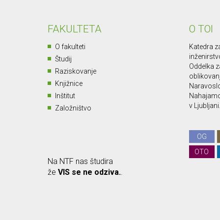
FAKULTETA
O TOI
O fakulteti
Katedra za
inženirstv
Študij
Oddelka za
Raziskovanje
oblikovan
Knjižnice
Naravoslo
Inštitut
Nahajamo 
v Ljubljani
Založništvo
OG
OTO
Na NTF nas študira
že
VIS se ne odziva.
.