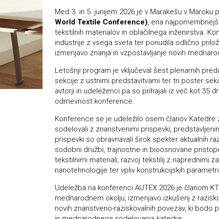
Med 3. in 5. junijem 2026 je v Marakešu v Maroku 
World Textile Conference)
, ena najpomembnejši
tekstilnih materialov in oblačilnega inženirstva. 
industrije z vsega sveta ter ponudila odlično pril
izmenjavo znanja in vzpostavljanje novih mednaro
Letošnji program je vključeval šest plenarnih pred
sekcije z ustnimi predstavitvami ter tri poster sek
avtorji in udeleženci pa so prihajali iz več kot 35
odmevnost konference.
Konference se je udeležilo osem članov Katedre za t
sodelovali z znanstvenimi prispevki, predstavljenim
prispevki so obravnavali širok spekter aktualnih 
sodobni družbi, trajnostne in bioosnovane pristope 
tekstilnimi materiali, razvoj tekstilij z naprednimi
nanotehnologije ter vpliv konstrukcijskih parametrov
Udeležba na konferenci AUTEX 2026 je članom KTO
mednarodnem okolju, izmenjavo izkušenj z raziskova
novih znanstveno-raziskovalnih povezav, ki bodo
in mednarodnega sodelovanja katedre.