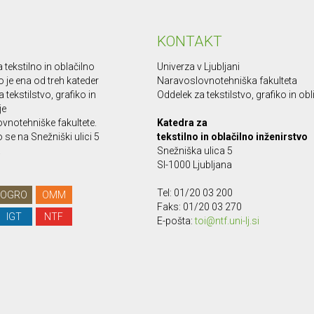
KONTAKT
 tekstilno in oblačilno
Univerza v Ljubljani
o je ena od treh kateder
Naravoslovnotehniška fakulteta
 tekstilstvo, grafiko in
Oddelek za tekstilstvo, grafiko in ob
je
vnotehniške fakultete.
Katedra za
se na Snežniški ulici 5
tekstilno in oblačilno inženirstvo
.
Snežniška ulica 5
SI-1000 Ljubljana
Tel: 01/20 03 200
OGRO
OMM
Faks: 01/20 03 270
IGT
NTF
E-pošta:
toi@ntf.uni-lj.si