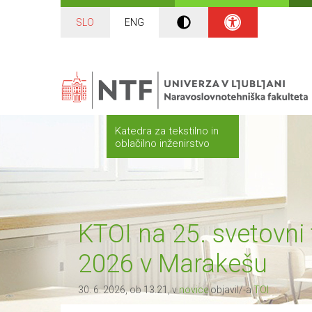
SLO
ENG
Katedra za tekstilno in
oblačilno inženirstvo
KTOI na 25. svetovni
2026 v Marakešu
30. 6. 2026, ob 13.21, v
novice
objavil/-a
TOI