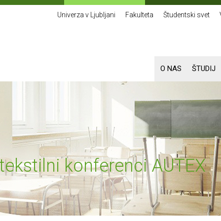
Univerza v Ljubljani
Fakulteta
Študentski svet
O NAS
ŠTUDIJ
 tekstilni konferenci AUTEX