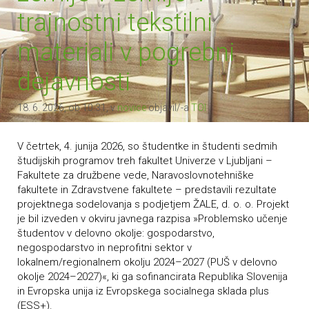
trajnostni tekstilni
materiali v pogrebni
dejavnosti
18. 6. 2026, ob 10.31, v
novice
objavil/-a
TOI
V četrtek, 4. junija 2026, so študentke in študenti sedmih
študijskih programov treh fakultet Univerze v Ljubljani –
Fakultete za družbene vede, Naravoslovnotehniške
fakultete in Zdravstvene fakultete – predstavili rezultate
projektnega sodelovanja s podjetjem ŽALE, d. o. o. Projekt
je bil izveden v okviru javnega razpisa »Problemsko učenje
študentov v delovno okolje: gospodarstvo,
negospodarstvo in neprofitni sektor v
lokalnem/regionalnem okolju 2024–2027 (PUŠ v delovno
okolje 2024–2027)«, ki ga sofinancirata Republika Slovenija
in Evropska unija iz Evropskega socialnega sklada plus
(ESS+).