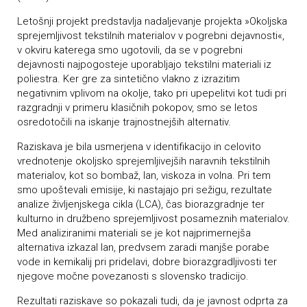
Letošnji projekt predstavlja nadaljevanje projekta »Okoljska
sprejemljivost tekstilnih materialov v pogrebni dejavnosti«,
v okviru katerega smo ugotovili, da se v pogrebni
dejavnosti najpogosteje uporabljajo tekstilni materiali iz
poliestra. Ker gre za sintetično vlakno z izrazitim
negativnim vplivom na okolje, tako pri upepelitvi kot tudi pri
razgradnji v primeru klasičnih pokopov, smo se letos
osredotočili na iskanje trajnostnejših alternativ.
Raziskava je bila usmerjena v identifikacijo in celovito
vrednotenje okoljsko sprejemljivejših naravnih tekstilnih
materialov, kot so bombaž, lan, viskoza in volna. Pri tem
smo upoštevali emisije, ki nastajajo pri sežigu, rezultate
analize življenjskega cikla (LCA), čas biorazgradnje ter
kulturno in družbeno sprejemljivost posameznih materialov.
Med analiziranimi materiali se je kot najprimernejša
alternativa izkazal lan, predvsem zaradi manjše porabe
vode in kemikalij pri pridelavi, dobre biorazgradljivosti ter
njegove močne povezanosti s slovensko tradicijo.
Rezultati raziskave so pokazali tudi, da je javnost odprta za