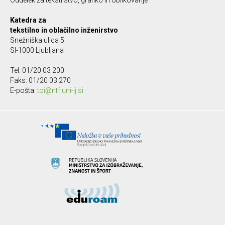
Oddelek za tekstilstvo, grafiko in oblikovanje
Katedra za
tekstilno in oblačilno inženirstvo
Snežniška ulica 5
SI-1000 Ljubljana
Tel: 01/20 03 200
Faks: 01/20 03 270
E-pošta:
toi@ntf.uni-lj.si