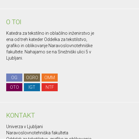
O TOI
Katedra za tekstilno in oblačilno inženirstvo je
ena od treh kateder Oddelka za tekstilstvo,
grafiko in oblikovanje Naravoslovnotehniške
fakultete. Nahajamo se na Snežniški ulici 5 v
Ljubljani.
OG
OGRO
OMM
OTO
IGT
NTF
KONTAKT
Univerza v Ljubljani
Naravoslovnotehniška fakulteta