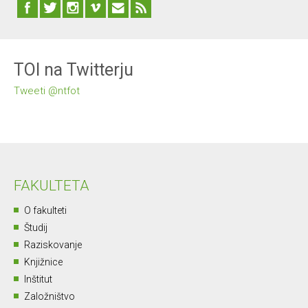
TOI na Twitterju
Tweeti @ntfot
FAKULTETA
O fakulteti
Študij
Raziskovanje
Knjižnice
Inštitut
Založništvo