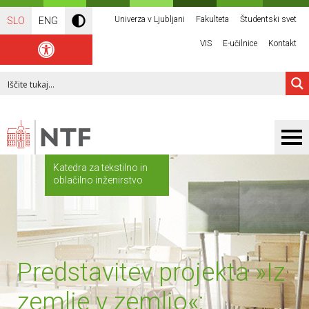
Univerza v Ljubljani
Fakulteta
Študentski svet
SLO
ENG
VIS
E-učilnice
Kontakt
Katedra za tekstilno in
oblačilno inženirstvo
Predstavitev projekta »Iz
zemlje v zemljo«: