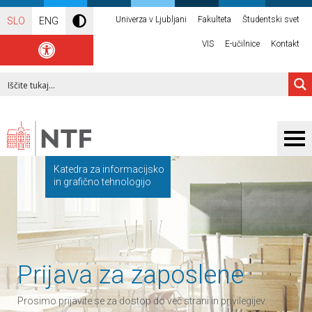
Univerza v Ljubljani
Fakulteta
Študentski svet
SLO
ENG
VIS
E-učilnice
Kontakt
Katedra za informacijsko
in grafično tehnologijo
Prijava za zaposlene
Prosimo prijavite se za dostop do več strani in privilegijev.