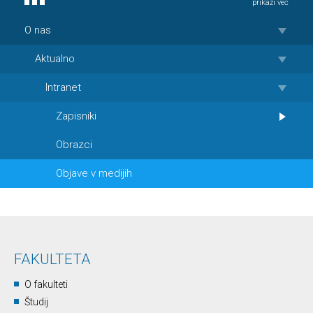
prikaži več
O nas
Aktualno
Intranet
Zapisniki
Obrazci
Objave v medijih
FAKULTETA
O fakulteti
Študij