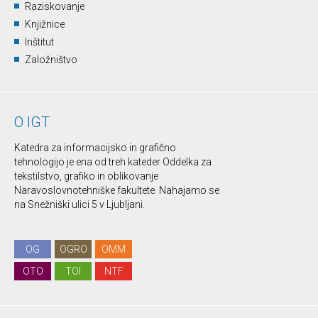
Raziskovanje
Knjižnice
Inštitut
Založništvo
O IGT
Katedra za informacijsko in grafično
tehnologijo je ena od treh kateder Oddelka za
tekstilstvo, grafiko in oblikovanje
Naravoslovnotehniške fakultete. Nahajamo se
na Snežniški ulici 5 v Ljubljani.
OG
OGRO
OMM
OTO
TOI
NTF