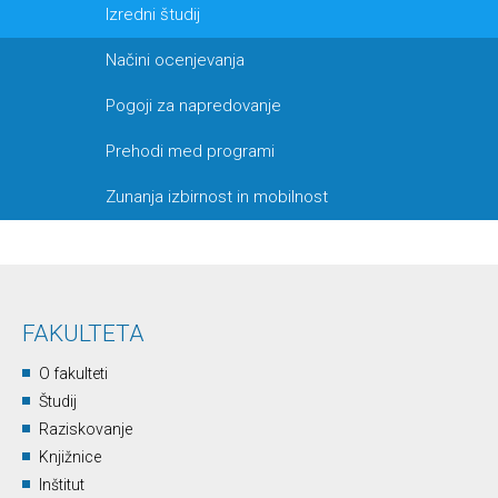
Izredni študij
Načini ocenjevanja
Pogoji za napredovanje
Prehodi med programi
Zunanja izbirnost in mobilnost
FAKULTETA
O fakulteti
Študij
Raziskovanje
Knjižnice
Inštitut