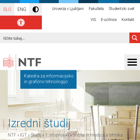
Univerza v Ljubljani
Fakulteta
Študentski svet
SLO
ENG
VIS
E-učilnice
Kontakt
Katedra za informacijsko
in grafično tehnologijo
Izredni študij
›
›
›
›
NTF
IGT
Študij
1. stopnja
Grafična in medijska tehnika