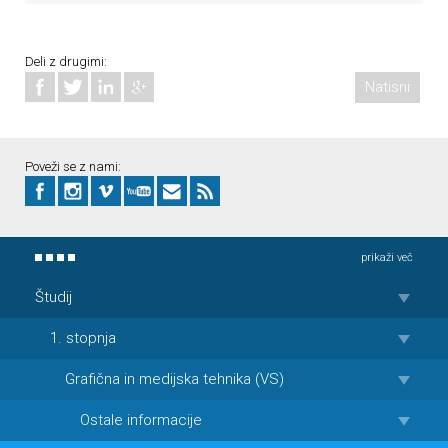
Deli z drugimi:
Natisni
Poveži se z nami:
prikaži več
Študij
1. stopnja
Grafična in medijska tehnika (VS)
Ostale informacije