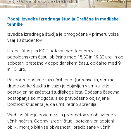
›
›
(VS)
Ostale informacije
Izredni študij
Pogoji izvedbe i
zrednega študija Grafične in medijske
tehnike
Izvedba izrednega študija je omogočena v primeru vpisa
vsaj 10 študentov.
Izredni študij na KIGT poteka med tednom v
popoldanskem času, običajno med 15.30 in 19.30 uro, in ob
sobotah, pretežno v dopoldanskem času, običajno med 9.
in 13. uro.
Razpored posameznih učnih enot (predavanja, seminar,
druge oblike študija in vaje) je objavljen v urniku, ki je
postavljen na začetku študijskega leta. Občasna časovna
odstopanja so mogoča, a so pravočasno objavljena.
Dolžnost študenta je, da urnik redno spremlja.
Vsebine študija posameznih predmetov so objavljene v
učnih načrtih. Čeprav izredni študij poteka v prilagojeni
obliki, morajo biti vse obveznosti, predpisane v učnih