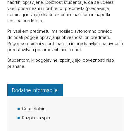
načrtih, opravljene. Dolžnost študenta je, da se udeleži
vseh posameznih učnih enot predmeta (predavanja,
seminarji in vaje) skladno z učnim načrtom in napotki
nosilca predmeta.
Pri vsakem predmetu ima nosilec avtonomno pravico
določati pogoje opravljanja obveznosti pri predmetu.
Pogoji so opisani v učnih načrtih in predstavljeni na uvodnih
predstavitvah posameznih učnih enot.
Študentom, ki pogojev ne izpolnjujejo, obveznosti niso
priznane.
Dodatne informacije:
Cenik šolnin
Razpis za vpis