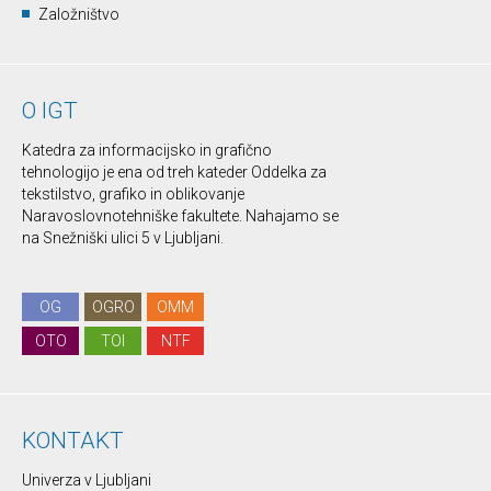
Založništvo
O IGT
Katedra za informacijsko in grafično
tehnologijo je ena od treh kateder Oddelka za
tekstilstvo, grafiko in oblikovanje
Naravoslovnotehniške fakultete. Nahajamo se
na Snežniški ulici 5 v Ljubljani.
OG
OGRO
OMM
OTO
TOI
NTF
KONTAKT
Univerza v Ljubljani