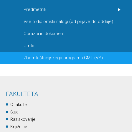
Predmetnik
Vse o diplomski nalogi (od prijave do oddaje)
Obrazci in dokumenti
Urniki
Zbornik študijskega programa GMT (VS)
FAKULTETA
O fakulteti
Študij
Raziskovanje
Knjižnice