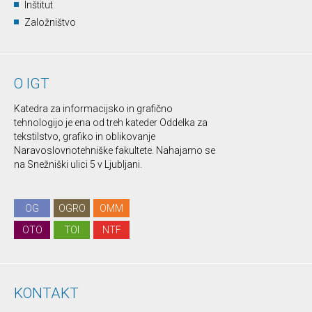
Inštitut
Založništvo
O IGT
Katedra za informacijsko in grafično
tehnologijo je ena od treh kateder Oddelka za
tekstilstvo, grafiko in oblikovanje
Naravoslovnotehniške fakultete. Nahajamo se
na Snežniški ulici 5 v Ljubljani.
OG
OGRO
OMM
OTO
TOI
NTF
KONTAKT