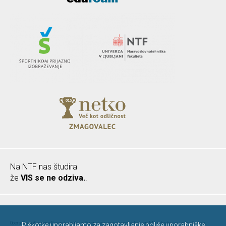
Na NTF nas študira
že
VIS se ne odziva.
.
Operacijo sofinancira Evropska unija iz Evropskega socialnega sklada ter Ministrstvo za izobraževanje,
Piškotke uporabljamo za zagotavljanje boljše uporabniške