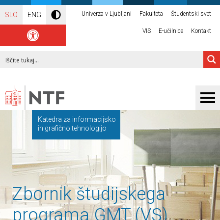
Univerza v Ljubljani
Fakulteta
Študentski svet
SLO
ENG
VIS
E-učilnice
Kontakt
Katedra za informacijsko
in grafično tehnologijo
Zbornik študijskega
programa GMT (VS)