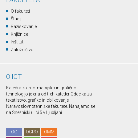
FAKULTETA
O fakulteti
Študij
Raziskovanje
Knjižnice
Inštitut
Založništvo
O IGT
Katedra za informacijsko in grafično
tehnologijo je ena od treh kateder Oddelka za
tekstilstvo, grafiko in oblikovanje
Naravoslovnotehniške fakultete. Nahajamo se
na Snežniški ulici 5 v Ljubljani.
OG
OGRO
OMM