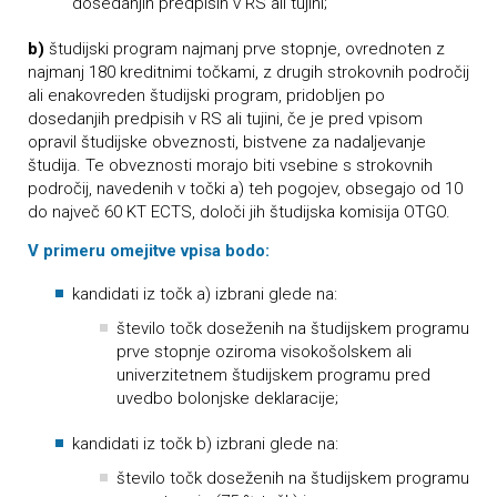
dosedanjih predpisih v RS ali tujini;
b)
študijski program najmanj prve stopnje, ovrednoten z
najmanj 180 kreditnimi točkami, z drugih strokovnih področij
ali enakovreden študijski program, pridobljen po
dosedanjih predpisih v RS ali tujini, če je pred vpisom
opravil študijske obveznosti, bistvene za nadaljevanje
študija. Te obveznosti morajo biti vsebine s strokovnih
področij, navedenih v točki a) teh pogojev, obsegajo od 10
do največ 60 KT ECTS, določi jih študijska komisija OTGO.
V primeru omejitve vpisa bodo:
kandidati iz točk a) izbrani glede na:
število točk doseženih na študijskem programu
prve stopnje oziroma visokošolskem ali
univerzitetnem študijskem programu pred
uvedbo bolonjske deklaracije;
kandidati iz točk b) izbrani glede na:
število točk doseženih na študijskem programu