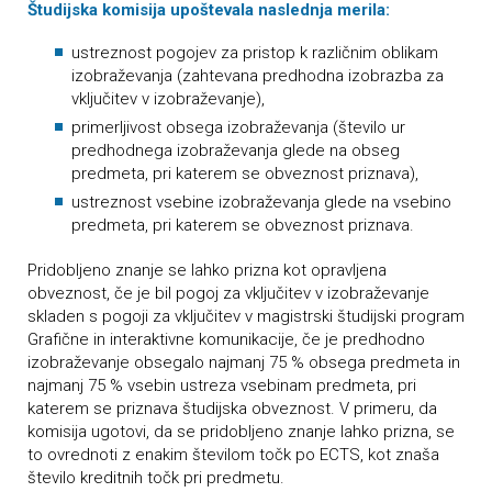
Študijska komisija upoštevala naslednja merila:
ustreznost pogojev za pristop k različnim oblikam
izobraževanja (zahtevana predhodna izobrazba za
vključitev v izobraževanje),
primerljivost obsega izobraževanja (število ur
predhodnega izobraževanja glede na obseg
predmeta, pri katerem se obveznost priznava),
ustreznost vsebine izobraževanja glede na vsebino
predmeta, pri katerem se obveznost priznava.
Pridobljeno znanje se lahko prizna kot opravljena
obveznost, če je bil pogoj za vključitev v izobraževanje
skladen s pogoji za vključitev v magistrski študijski program
Grafične in interaktivne komunikacije, če je predhodno
izobraževanje obsegalo najmanj 75 % obsega predmeta in
najmanj 75 % vsebin ustreza vsebinam predmeta, pri
katerem se priznava študijska obveznost. V primeru, da
komisija ugotovi, da se pridobljeno znanje lahko prizna, se
to ovrednoti z enakim številom točk po ECTS, kot znaša
število kreditnih točk pri predmetu.