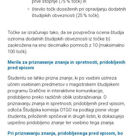
prve stopnje (75 % točk) in
število točk doseženih pri opravljanju dodatnih
študijskih obveznosti (25 % točk).
Točke se izračunajo tako, da se povprečna ocena študija
oziroma dodatnih študijskih obveznosti iz točke b)
zaokrožena na eno decimalko pomnoži z 10 (maksimalno
100 točk).
Merila za priznavanje znanja in spretnosti, pridobljenih
pred vpisom
Študentu se lahko prizna znanje, ki po vsebini ustreza
učnim vsebinam predmetov v magistrskem študijskem
programu Grafične in interaktivne komunikacije,
pridobljeno preko različnih oblik izobraževanja. O
priznavanju znanja in spretnosti, pridobljenih pred vpisom,
odloča Študijska komisija OTGO na podlagi pisne vloge
študenta, priloženih spričeval in drugih listin, ki dokazujejo
uspešno pridobljeno znanje ter vsebino tega znanja.
Pri priznavanju znanja, pridobljenega pred vpisom, bo