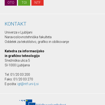
OTO
TOI
NTF
KONTAKT
Univerza v Ljubljani
Naravoslovnotehniška fakulteta
Oddelek za tekstilstvo, grafiko in oblikovanje
Katedra za informacijsko
in grafično tehnologijo
Snežniška ulica 5
SI-1000 Ljubljana
Tel: 01/20 03 200
Faks: 01/20 03 270
E-pošta:
igt@ntf.uni-lj.si