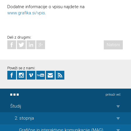
Dodatne informacije o vpisu najdete na
www.grafika.si/vpis
.
Deli z drugimi:
Natisni
Poveži se z nami:
prikaži več
Študij
2. stopnja
Grafične in interaktivne komunikacije (MAG)