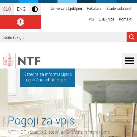
Univerza v Ljubljani
Fakulteta
Študentski svet
SLO
ENG
VIS
E-učilnice
Kontakt
Katedra za informacijsko
in grafično tehnologijo
Pogoji za vpis
›
›
›
›
NTF
IGT
Študij
2. stopnja
Grafične in interaktivne