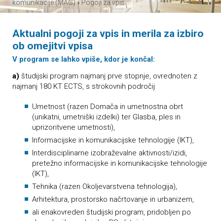
›
komunikacije (MAG)
Pogoji za vpis
Aktualni pogoji za vpis in merila za izbiro
ob omejitvi vpisa
V program se lahko vpiše, kdor je končal:
a)
študijski program najmanj prve stopnje, ovrednoten z
najmanj 180 KT ECTS, s strokovnih področij
Umetnost (razen Domača in umetnostna obrt
(unikatni, umetniški izdelki) ter Glasba, ples in
uprizoritvene umetnosti),
Informacijske in komunikacijske tehnologije (IKT),
Interdisciplinarne izobraževalne aktivnosti/izidi,
pretežno informacijske in komunikacijske tehnologije
(IKT),
Tehnika (razen Okoljevarstvena tehnologija),
Arhitektura, prostorsko načrtovanje in urbanizem,
ali enakovreden študijski program, pridobljen po