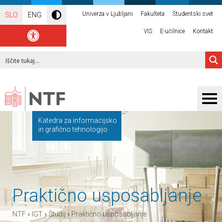
Univerza v Ljubljani
Fakulteta
Študentski svet
SLO
ENG
VIS
E-učilnice
Kontakt
Katedra za informacijsko
in grafično tehnologijo
Praktično usposabljanje
›
›
›
NTF
IGT
Študij
Praktično usposabljanje