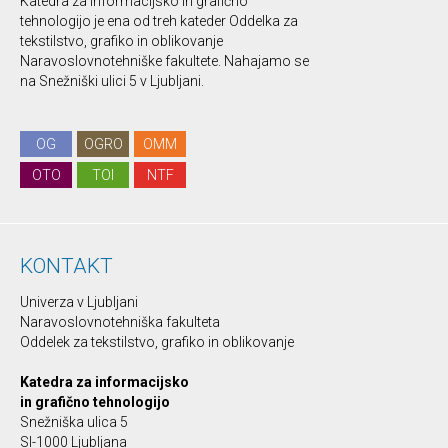
Katedra za informacijsko in grafično
tehnologijo je ena od treh kateder Oddelka za
tekstilstvo, grafiko in oblikovanje
Naravoslovnotehniške fakultete. Nahajamo se
na Snežniški ulici 5 v Ljubljani.
OG
OGRO
OMM
OTO
TOI
NTF
KONTAKT
Univerza v Ljubljani
Naravoslovnotehniška fakulteta
Oddelek za tekstilstvo, grafiko in oblikovanje
Katedra za informacijsko
in grafično tehnologijo
Snežniška ulica 5
SI-1000 Ljubljana