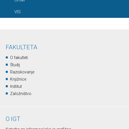
Urniki
VIS
FAKULTETA
O fakulteti
Študij
Raziskovanje
Knjižnice
Inštitut
Založništvo
O IGT