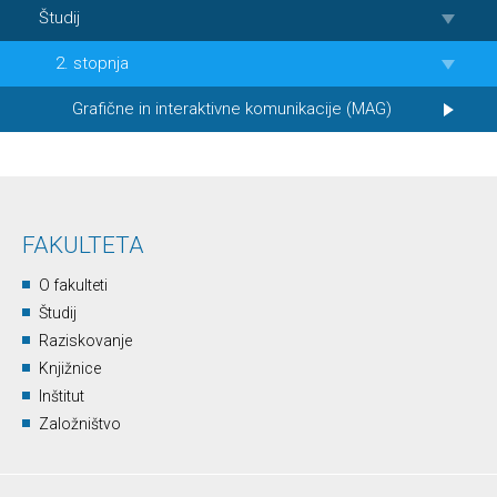
Študij
2. stopnja
Grafične in interaktivne komunikacije (MAG)
FAKULTETA
O fakulteti
Študij
Raziskovanje
Knjižnice
Inštitut
Založništvo