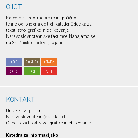
O IGT
Katedra za informacijsko in grafično
tehnologijo je ena od treh kateder Oddelka za
tekstilstvo, grafiko in oblikovanje
Naravoslovnotehniške fakultete. Nahajamo se
na Snežniški ulici 5 v Ljubljani.
OG
OGRO
OMM
OTO
TOI
NTF
KONTAKT
Univerza v Ljubljani
Naravoslovnotehniška fakulteta
Oddelek za tekstilstvo, grafiko in oblikovanje
Katedra za informacijsko