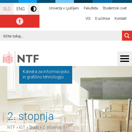
Univerza v Ljubljani
Fakulteta
Študentski svet
SLO
ENG
VIS
E-učilnice
Kontakt
Katedra za informacijsko
in grafično tehnologijo
2. stopnja
›
›
›
NTF
IGT
Študij
2. stopnja