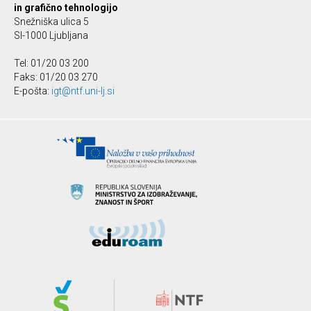
in grafično tehnologijo
Snežniška ulica 5
SI-1000 Ljubljana
Tel: 01/20 03 200
Faks: 01/20 03 270
E-pošta:
igt@ntf.uni-lj.si