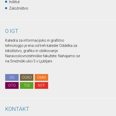
Inštitut
Založništvo
O IGT
Katedra za informacijsko in grafično
tehnologijo je ena od treh kateder Oddelka za
tekstilstvo, grafiko in oblikovanje
Naravoslovnotehniške fakultete. Nahajamo se
na Snežniški ulici 5 v Ljubljani.
OG
OGRO
OMM
OTO
TOI
NTF
KONTAKT