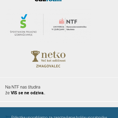
Na NTF nas študira
že
VIS se ne odziva.
.
Operacijo sofinancira Evropska unija iz Evropskega socialnega sklada ter Ministrstvo za izobraževanje,
Piškotke uporabljamo za zagotavljanje boljše uporabniške