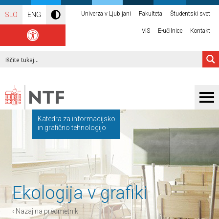
Univerza v Ljubljani
Fakulteta
Študentski svet
SLO
ENG
VIS
E-učilnice
Kontakt
Katedra za informacijsko
in grafično tehnologijo
Ekologija v grafiki
‹ Nazaj na predmetnik