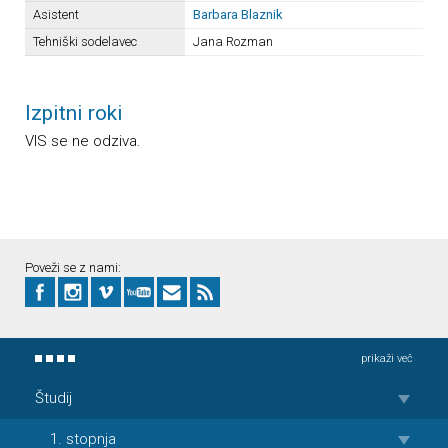
Asistent
Barbara Blaznik
Tehniški sodelavec
Jana Rozman
Izpitni roki
VIS se ne odziva.
Poveži se z nami:
prikaži več
Študij
1. stopnja