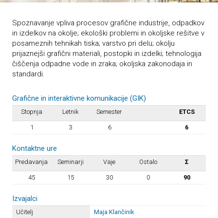
Spoznavanje vpliva procesov grafične industrije, odpadkov
in izdelkov na okolje; ekološki problemi in okoljske rešitve v
posameznih tehnikah tiska; varstvo pri delu; okolju
prijaznejši grafični materiali, postopki in izdelki; tehnologija
čiščenja odpadne vode in zraka; okoljska zakonodaja in
standardi.
Grafične in interaktivne komunikacije (GIK)
Stopnja
Letnik
Semester
ETCS
1
3
6
6
Kontaktne ure
Predavanja
Seminarji
Vaje
Ostalo
Σ
45
15
30
0
90
Izvajalci
Učitelj
Maja Klančinik