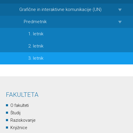
Grafične in interaktivne komunikacije (UN)
Predmetnik
1. letnik
2. letnik
3. letnik
FAKULTETA
O fakulteti
Študij
Raziskovanje
Knjižnice