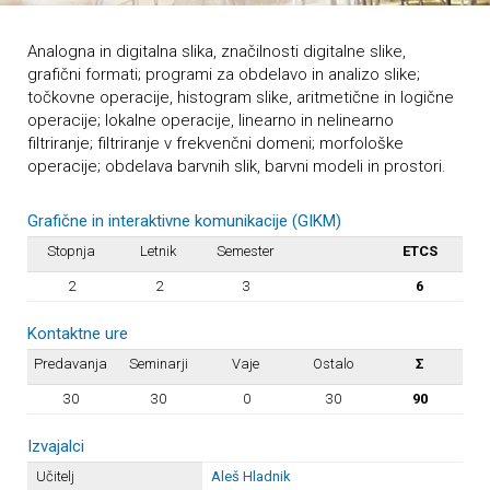
Analogna in digitalna slika, značilnosti digitalne slike,
grafični formati; programi za obdelavo in analizo slike;
točkovne operacije, histogram slike, aritmetične in logične
operacije; lokalne operacije, linearno in nelinearno
filtriranje; filtriranje v frekvenčni domeni; morfološke
operacije; obdelava barvnih slik, barvni modeli in prostori.
Grafične in interaktivne komunikacije (GIKM)
Stopnja
Letnik
Semester
ETCS
2
2
3
6
Kontaktne ure
Predavanja
Seminarji
Vaje
Ostalo
Σ
30
30
0
30
90
Izvajalci
Učitelj
Aleš Hladnik