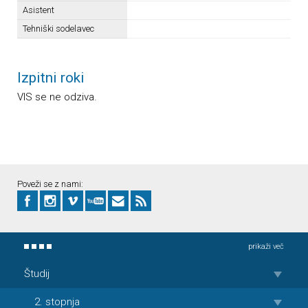
Asistent
Tehniški sodelavec
Izpitni roki
VIS se ne odziva.
Poveži se z nami:
prikaži več
Študij
2. stopnja