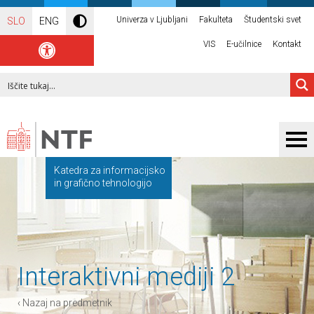
Univerza v Ljubljani
Fakulteta
Študentski svet
SLO
ENG
VIS
E-učilnice
Kontakt
Katedra za informacijsko
in grafično tehnologijo
Interaktivni mediji 2
‹ Nazaj na predmetnik