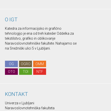
O IGT
Katedra za informacijsko in grafično
tehnologijo je ena od treh kateder Oddelka za
tekstilstvo, grafiko in oblikovanje
Naravoslovnotehniške fakultete. Nahajamo se
na Snežniški ulici 5 v Ljubljani.
OG
OGRO
OMM
OTO
TOI
NTF
KONTAKT
Univerza v Ljubljani
Naravoslovnotehniška fakulteta