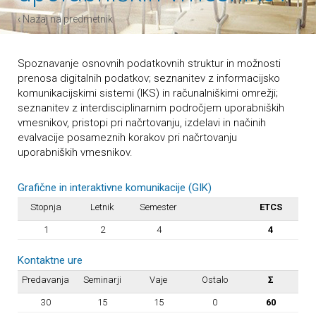
‹ Nazaj na predmetnik
Spoznavanje osnovnih podatkovnih struktur in možnosti
prenosa digitalnih podatkov; seznanitev z informacijsko
komunikacijskimi sistemi (IKS) in računalniškimi omrežji;
seznanitev z interdisciplinarnim področjem uporabniških
vmesnikov, pristopi pri načrtovanju, izdelavi in načinih
evalvacije posameznih korakov pri načrtovanju
uporabniških vmesnikov.
Grafične in interaktivne komunikacije (GIK)
Stopnja
Letnik
Semester
ETCS
1
2
4
4
Kontaktne ure
Predavanja
Seminarji
Vaje
Ostalo
Σ
30
15
15
0
60