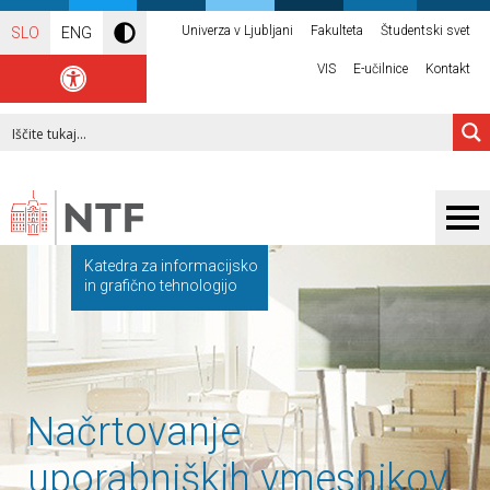
Univerza v Ljubljani
Fakulteta
Študentski svet
SLO
ENG
VIS
E-učilnice
Kontakt
Katedra za informacijsko
in grafično tehnologijo
Načrtovanje
uporabniških vmesnikov