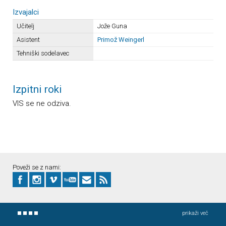
Izvajalci
Učitelj
Jože Guna
Asistent
Primož Weingerl
Tehniški sodelavec
Izpitni roki
VIS se ne odziva.
Poveži se z nami:
prikaži več