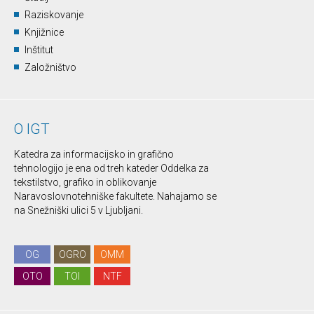
Raziskovanje
Knjižnice
Inštitut
Založništvo
O IGT
Katedra za informacijsko in grafično
tehnologijo je ena od treh kateder Oddelka za
tekstilstvo, grafiko in oblikovanje
Naravoslovnotehniške fakultete. Nahajamo se
na Snežniški ulici 5 v Ljubljani.
OG
OGRO
OMM
OTO
TOI
NTF