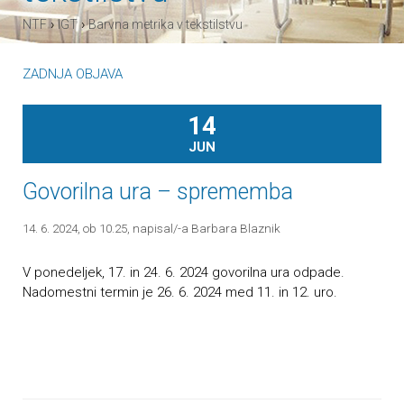
›
›
NTF
IGT
Barvna metrika v tekstilstvu
ZADNJA OBJAVA
14
JUN
Govorilna ura – sprememba
14. 6. 2024, ob 10.25
, napisal/-a Barbara Blaznik
V ponedeljek, 17. in 24. 6. 2024 govorilna ura odpade.
Nadomestni termin je 26. 6. 2024 med 11. in 12. uro.