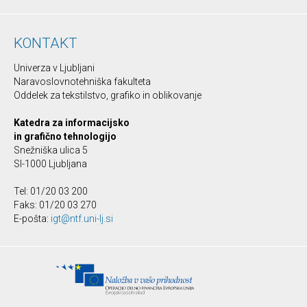
KONTAKT
Univerza v Ljubljani
Naravoslovnotehniška fakulteta
Oddelek za tekstilstvo, grafiko in oblikovanje
Katedra za informacijsko
in grafično tehnologijo
Snežniška ulica 5
SI-1000 Ljubljana
Tel: 01/20 03 200
Faks: 01/20 03 270
E-pošta:
igt@ntf.uni-lj.si