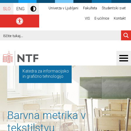
Univerza v Ljubljani
Fakulteta
Študentski svet
SLO
ENG
VIS
E-učilnice
Kontakt
Katedra za informacijsko
in grafično tehnologijo
Barvna metrika v
tekstilstvu