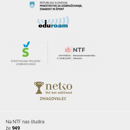
Na NTF nas študira
že
949
.