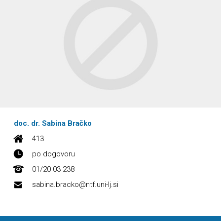
doc. dr. Sabina Bračko
413
po dogovoru
01/20 03 238
sabina.bracko@ntf.uni-lj.si