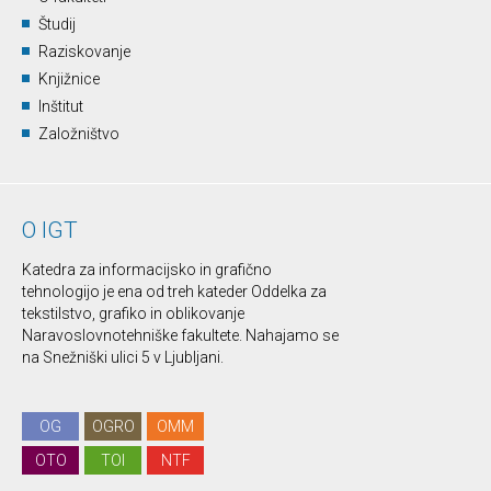
Študij
Raziskovanje
Knjižnice
Inštitut
Založništvo
O IGT
Katedra za informacijsko in grafično
tehnologijo je ena od treh kateder Oddelka za
tekstilstvo, grafiko in oblikovanje
Naravoslovnotehniške fakultete. Nahajamo se
na Snežniški ulici 5 v Ljubljani.
OG
OGRO
OMM
OTO
TOI
NTF