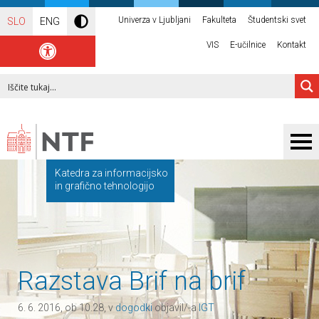
Univerza v Ljubljani
Fakulteta
Študentski svet
SLO
ENG
VIS
E-učilnice
Kontakt
Katedra za informacijsko
in grafično tehnologijo
Razstava Brif na brif
6. 6. 2016, ob 10.28, v
dogodki
objavil/-a
IGT