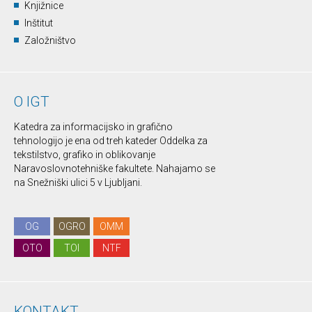
Knjižnice
Inštitut
Založništvo
O IGT
Katedra za informacijsko in grafično
tehnologijo je ena od treh kateder Oddelka za
tekstilstvo, grafiko in oblikovanje
Naravoslovnotehniške fakultete. Nahajamo se
na Snežniški ulici 5 v Ljubljani.
OG
OGRO
OMM
OTO
TOI
NTF
KONTAKT