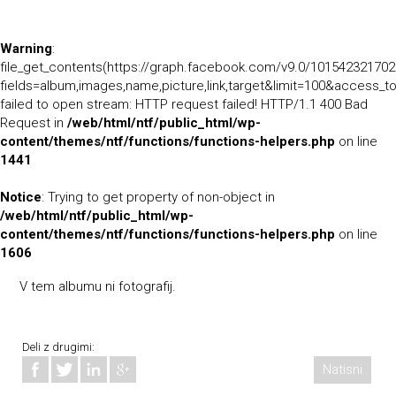
Warning
:
file_get_contents(https://graph.facebook.com/v9.0/10154232170
fields=album,images,name,picture,link,target&limit=100&a
failed to open stream: HTTP request failed! HTTP/1.1 400 Bad
Request in
/web/html/ntf/public_html/wp-
content/themes/ntf/functions/functions-helpers.php
on line
1441
Notice
: Trying to get property of non-object in
/web/html/ntf/public_html/wp-
content/themes/ntf/functions/functions-helpers.php
on line
1606
V tem albumu ni fotografij.
Deli z drugimi:
Natisni