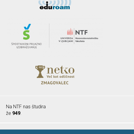
Na NTF nas študira
že
949
.