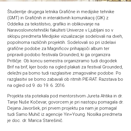
Študentje drugega letnika Grafične in medijske tehnike
(GMT) in Grafičnih in interaktivnih komunikacij (GIK) z
Oddelka za tekstilstvo, grafiko in oblikovanje na
Naravoslovnotehniški fakulteti Univerze v Ljubljani so v
sklopu predmeta Medijske vizualizacije sodelovali na dveh,
popolnoma različnih projektih. Sodelovali so pri izdelavi
grafične podobe za Magnificov prihajajoči album ter
pripravili podobo festivala Grounded, ki ga organizira
Pritličje. Ob koncu semestra organiziramo tudi dogodek
Brif na brif, kjer bodo na ogled plakati za festival Grounded,
deležni pa bomo tudi razglasitve zmagovalne podobe. Po
razglasitvi se bomo zabavali ob ritmih PIE-RAT. Razstava bo
na ogled od 9. do 19. 6. 2016.
Projekta sta potekala pod mentorstvom Jureta Ahtika in dr.
Tanje Nuše Kočevar, govorcem je pri nastopu pomagala dr.
Dejana Javoršek, pri prvem projektu pa nam je pomagal
tudi Samo Muhič iz agencije Yin+Young. Nosilka predmeta
je doc. dr. Marica Starešinič.