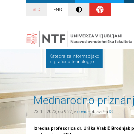
SLO
ENG
Katedra za informacijsko
in grafično tehnologijo
Mednarodno priznanje
23. 11. 2023, ob 9.27, v
novice
objavil/-a
IGT
Izredna profesorica dr. Urška Vrabič Brodnjak 