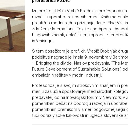
profesorica v ZDA.
Izr. prof. dr. Urška Vrabič Brodnjak, profesorica na
razvoj in uporabo trajnostnih embalažnih material
prestižno mednarodno priznanje Janet Else Visiti
združenje International Textile and Apparel Associ
blagovnih znamk, oblačil in maloprodaje ter presti
inženiringu.
S tem dosežkom je prof. dr. Vrabič Brodnjak druga
podelitve nagrade je imela 9. novembra v Baltimor
– Bridging the divide. Naslov predavanja, “The M
Future Development of Sustainable Solutions,” odr
embalažnih rešitev v modni industriji.
Profesorica je s svojim strokovnim znanjem in p
merilu zaslužila spoštovanje mednarodnih kolegov in
predavateljico na Inovacijski forum v New York, v Z
pomemben pečat na področju razvoja in uporabe tr
pomembnim premikom v smeri odgovornejšega odnos
tudi odraz visoke kakovosti in ugleda slovenske 