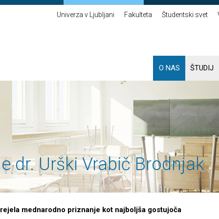
Univerza v Ljubljani
Fakulteta
Študentski svet
O NAS
ŠTUDIJ
 dr. Urški Vrabič Brodnjak
prejela mednarodno priznanje kot najboljša gostujoča