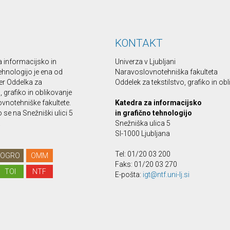
KONTAKT
a informacijsko in
Univerza v Ljubljani
ehnologijo je ena od
Naravoslovnotehniška fakulteta
er Oddelka za
Oddelek za tekstilstvo, grafiko in ob
o, grafiko in oblikovanje
vnotehniške fakultete.
Katedra za informacijsko
se na Snežniški ulici 5
in grafično tehnologijo
.
Snežniška ulica 5
SI-1000 Ljubljana
Tel: 01/20 03 200
OGRO
OMM
Faks: 01/20 03 270
TOI
NTF
E-pošta:
igt@ntf.uni-lj.si