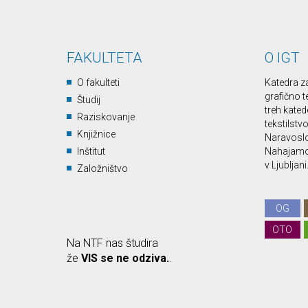
FAKULTETA
O IGT
O fakulteti
Katedra z
grafično t
Študij
treh kated
Raziskovanje
tekstilstv
Knjižnice
Naravoslo
Inštitut
Nahajamo 
v Ljubljani
Založništvo
OG
OTO
Na NTF nas študira
že
VIS se ne odziva.
.