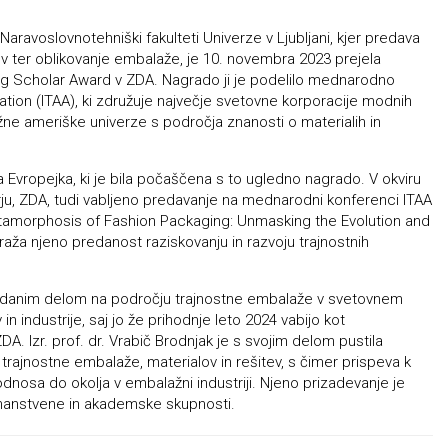
 Naravoslovnotehniški fakulteti Univerze v Ljubljani, kjer predava
ov ter oblikovanje embalaže, je 10. novembra 2023 prejela
ng Scholar Award v ZDA. Nagrado ji je podelilo mednarodno
ation (ITAA), ki združuje največje svetovne korporacije modnih
žne ameriške univerze s področja znanosti o materialih in
 Evropejka, ki je bila počaščena s to ugledno nagrado. V okviru
ju, ZDA, tudi vabljeno predavanje na mednarodni konferenci ITAA
etamorphosis of Fashion Packaging: Unmasking the Evolution and
aža njeno predanost raziskovanju in razvoju trajnostnih
redanim delom na področju trajnostne embalaže v svetovnem
 industrije, saj jo že prihodnje leto 2024 vabijo kot
DA. Izr. prof. dr. Vrabič Brodnjak je s svojim delom pustila
ajnostne embalaže, materialov in rešitev, s čimer prispeva k
a do okolja v embalažni industriji. Njeno prizadevanje je
znanstvene in akademske skupnosti.