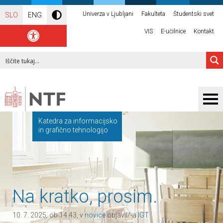
Univerza v Ljubljani
Fakulteta
Študentski svet
SLO
ENG
VIS
E-učilnice
Kontakt
Katedra za informacijsko
in grafično tehnologijo
Na kratko, prosim.
10. 7. 2025, ob 14.43, v
novice
objavil/-a
IGT