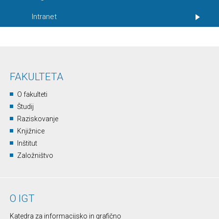
Intranet
FAKULTETA
O fakulteti
Študij
Raziskovanje
Knjižnice
Inštitut
Založništvo
O IGT
Katedra za informacijsko in grafično