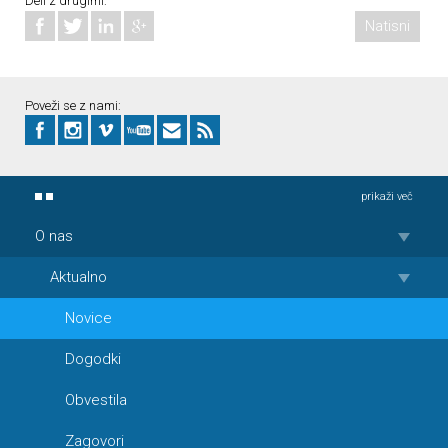
Deli z drugimi:
Natisni
Poveži se z nami:
prikaži več
O nas
Aktualno
Novice
Dogodki
Obvestila
Zagovori