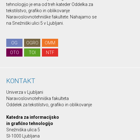
tehnologijo je ena od treh kateder Oddelka za
tekstilstvo, grafiko in oblikovanje
Naravoslovnotehniške fakultete. Nahajamo se
na Snežniški ulici 5 v Ljubljani.
OG
OGRO
OMM
OTO
TOI
NTF
KONTAKT
Univerza v Ljubljani
Naravoslovnotehniška fakulteta
Oddelek za tekstilstvo, grafiko in oblikovanje
Katedra za informacijsko
in grafično tehnologijo
Snežniška ulica 5
SI-1000 Ljubljana