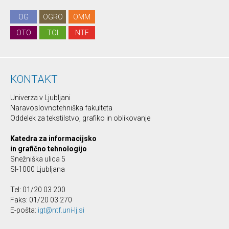
OG
OGRO
OMM
OTO
TOI
NTF
KONTAKT
Univerza v Ljubljani
Naravoslovnotehniška fakulteta
Oddelek za tekstilstvo, grafiko in oblikovanje
Katedra za informacijsko
in grafično tehnologijo
Snežniška ulica 5
SI-1000 Ljubljana
Tel: 01/20 03 200
Faks: 01/20 03 270
E-pošta:
igt@ntf.uni-lj.si