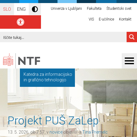
Univerza v Ljubljani
Fakulteta
Študentski svet
SLO
ENG
VIS
E-učilnice
Kontakt
Katedra za informacijsko
in grafično tehnologijo
Projekt PUŠ ZaLep
13. 5. 2026, ob 7.57, v
novice
objavil/-a
Tina Premelc