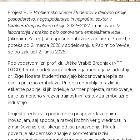
Projekt PUŠ
Problemsko učenje študentov v delovno okolje:
gospodarstvo, negospodarstvo in neprofitni sektor v
lokalnem/regionalnem okolju 2024–2027
z naslovom
Iz
laboratorija v prakso z bio osnovanimi embalažnimi lepili
(akronim: ZaLep) se uspešno približuje zaključku. Projekt, ki
poteka od 2. marca 2026 v sodelovanju s Papirnico Vevče,
se bo zaključil 2. junija 2026.
Pod vodstvom izr. prof. dr. Urške Vrabič Brodnjak (NTF
OTGO) ter ob sodelovanju delovnega mentorja iz industrije
dr. Žige Noseta študenti razvijajo bioosnovana lepila za
okolju prijazno embalažo. Pri delu uporabljajo različne
etiketne papirje, ki jih izdeluje partner projekta, raziskovanje
pa je usmerjeno v razvoj trajnostnih rešitev za embalažno
industrijo.
Projekt predstavlja pomemben prispevek k zelenim
inovacijam, saj spodbuja razvoj krožnih verig vrednosti in
zmanjševanje okoljskega odtisa proizvodnje. Hkrati
povezuje akademsko znanje s konkretnimi izzivi