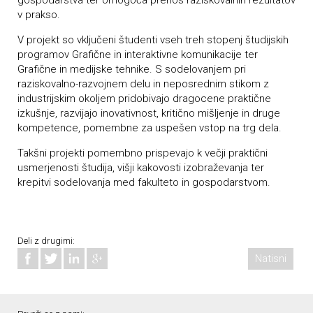
gospodarstva ter omogoča prenos raziskovalnih rezultatov
v prakso.
V projekt so vključeni študenti vseh treh stopenj študijskih
programov Grafične in interaktivne komunikacije ter
Grafične in medijske tehnike. S sodelovanjem pri
raziskovalno-razvojnem delu in neposrednim stikom z
industrijskim okoljem pridobivajo dragocene praktične
izkušnje, razvijajo inovativnost, kritično mišljenje in druge
kompetence, pomembne za uspešen vstop na trg dela.
Takšni projekti pomembno prispevajo k večji praktični
usmerjenosti študija, višji kakovosti izobraževanja ter
krepitvi sodelovanja med fakulteto in gospodarstvom.
Deli z drugimi:
Natisni