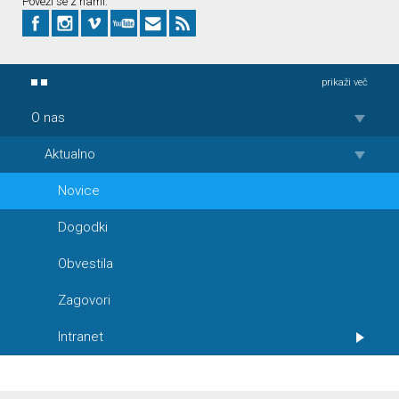
Poveži se z nami:
prikaži več
O nas
Aktualno
Novice
Dogodki
Obvestila
Zagovori
Intranet