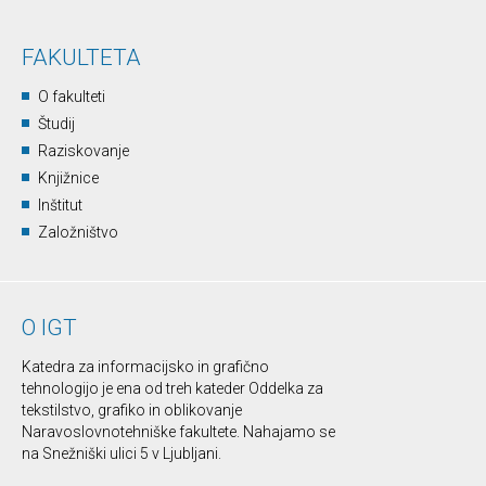
FAKULTETA
O fakulteti
Študij
Raziskovanje
Knjižnice
Inštitut
Založništvo
O IGT
Katedra za informacijsko in grafično
tehnologijo je ena od treh kateder Oddelka za
tekstilstvo, grafiko in oblikovanje
Naravoslovnotehniške fakultete. Nahajamo se
na Snežniški ulici 5 v Ljubljani.