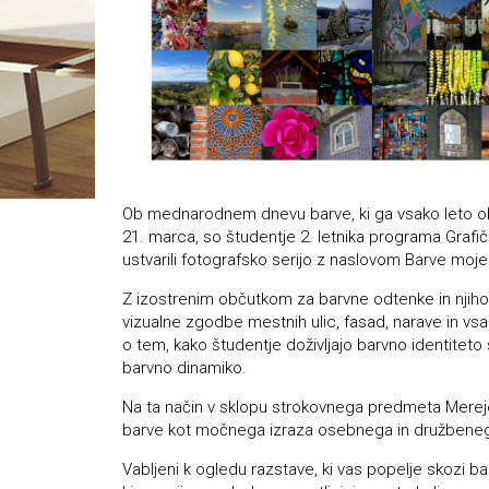
Ob mednarodnem dnevu barve, ki ga vsako leto 
21. marca, so študentje 2. letnika programa Grafič
ustvarili fotografsko serijo z naslovom Barve moj
Z izostrenim občutkom za barvne odtenke in njihove
vizualne zgodbe mestnih ulic, fasad, narave in vs
o tem, kako študentje doživljajo barvno identiteto
barvno dinamiko.
Na ta način v sklopu strokovnega predmeta Mereje
barve kot močnega izraza osebnega in družbeneg
Vabljeni k ogledu razstave, ki vas popelje skozi b