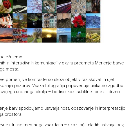
obeležujemo
nih in interaktivnih komunikacij v okviru predmeta Merjenje barve
ega mesta.
 pomenljive kontraste so skozi objektiv raziskovali in ujeli
akdanjih prizorov. Vsaka fotografija pripoveduje unikatno zgodbo
 svojega urbanega okolja – bodisi skozi subtilne tone ali drzno
nje barv spodbujamo ustvarjalnost, opazovanje in interpretacijo
a prostora.
arvne utrinke mestnega vsakdana – skozi oči mladih ustvarjalcev,