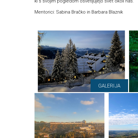
ki s svojim pogledom osvetljujejo svet okoli nas.
Mentorici: Sabina Bračko in Barbara Blaznik
GALERIJA