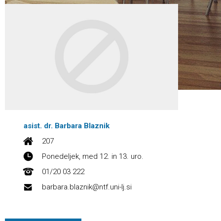
asist. dr. Barbara Blaznik
207
Ponedeljek, med 12. in 13. uro.
01/20 03 222
barbara.blaznik@ntf.uni-lj.si