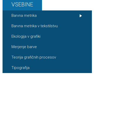
VSEBINE
Barvna metrika
Barvna metrika v tekstilstvu
Ekologija v grafiki
Merjenje barve
Teorija grafičnih procesov
Tipografija