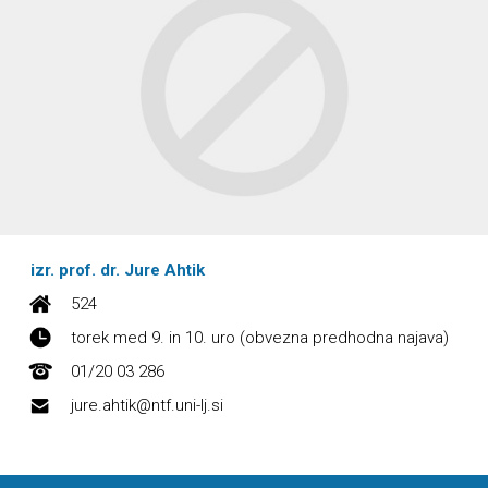
izr. prof. dr. Jure Ahtik
524
torek med 9. in 10. uro (obvezna predhodna najava)
01/20 03 286
jure.ahtik@ntf.uni-lj.si