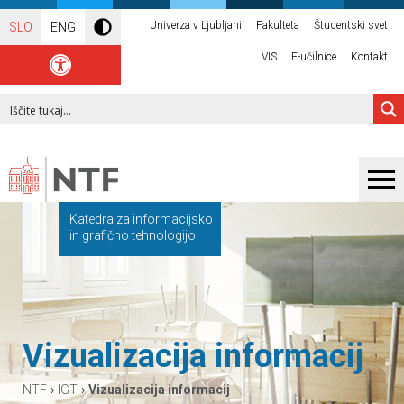
Univerza v Ljubljani
Fakulteta
Študentski svet
SLO
ENG
VIS
E-učilnice
Kontakt
Katedra za informacijsko
in grafično tehnologijo
Vizualizacija informacij
›
›
NTF
IGT
Vizualizacija informacij