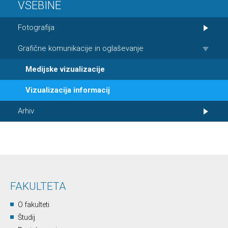
VSEBINE
Fotografija
Grafične komunikacije in oglaševanje
Medijske vizualizacije
Vizualizacija informacij
Arhiv
FAKULTETA
O fakulteti
Študij