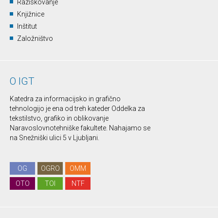
Raziskovanje
Knjižnice
Inštitut
Založništvo
O IGT
Katedra za informacijsko in grafično
tehnologijo je ena od treh kateder Oddelka za
tekstilstvo, grafiko in oblikovanje
Naravoslovnotehniške fakultete. Nahajamo se
na Snežniški ulici 5 v Ljubljani.
OG
OGRO
OMM
OTO
TOI
NTF