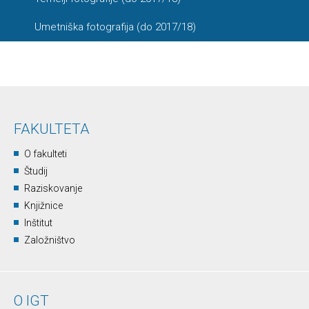
Umetniška fotografija (do 2017/18)
FAKULTETA
O fakulteti
Študij
Raziskovanje
Knjižnice
Inštitut
Založništvo
O IGT