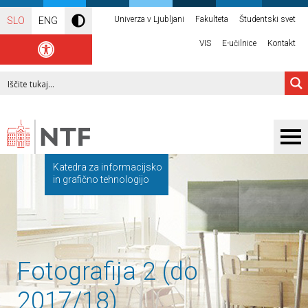
Univerza v Ljubljani
Fakulteta
Študentski svet
SLO
ENG
VIS
E-učilnice
Kontakt
Katedra za informacijsko
in grafično tehnologijo
Fotografija 2 (do
2017/18)