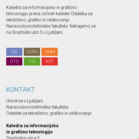
Katedra za informacijsko in grafično
tehnologijo je ena od treh kateder Oddelka za
tekstilstvo, grafiko in oblikovanje
Naravoslovnotehniške fakultete. Nahajamo se
na Snežniški ulici 5 v Ljubljani.
OG
OGRO
OMM
OTO
TOI
NTF
KONTAKT
Univerza v Ljubljani
Naravoslovnotehniška fakulteta
Oddelek za tekstilstvo, grafiko in oblikovanje
Katedra za informacijsko
in grafično tehnologijo
Snežniška ulica 5