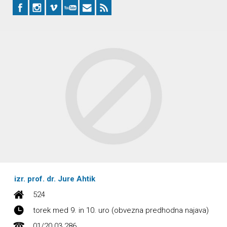
izr. prof. dr. Jure Ahtik
524
torek med 9. in 10. uro (obvezna predhodna najava)
01/20 03 286