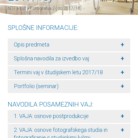
›
›
NTF
IGT
Fotografija 2 (do 2017/18)
SPLOŠNE INFORMACIJE:
+
Opis predmeta
+
Splošna navodila za izvedbo vaj
+
Termini vaj v študijskem letu 2017/18
+
Portfolio (seminar)
NAVODILA POSAMEZNIH VAJ:
+
1. VAJA: osnove postprodukcije
+
2. VAJA: osnove fotografskega studia in
fotografiranje s studijskimi lučmi