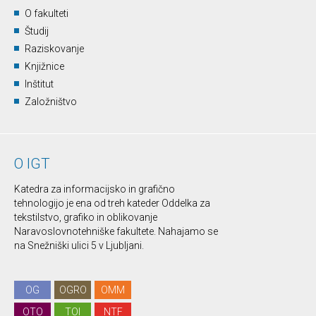
O fakulteti
Študij
Raziskovanje
Knjižnice
Inštitut
Založništvo
O IGT
Katedra za informacijsko in grafično
tehnologijo je ena od treh kateder Oddelka za
tekstilstvo, grafiko in oblikovanje
Naravoslovnotehniške fakultete. Nahajamo se
na Snežniški ulici 5 v Ljubljani.
OG
OGRO
OMM
OTO
TOI
NTF