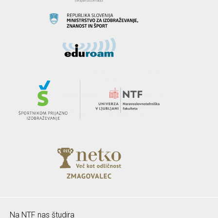
Na NTF nas študira