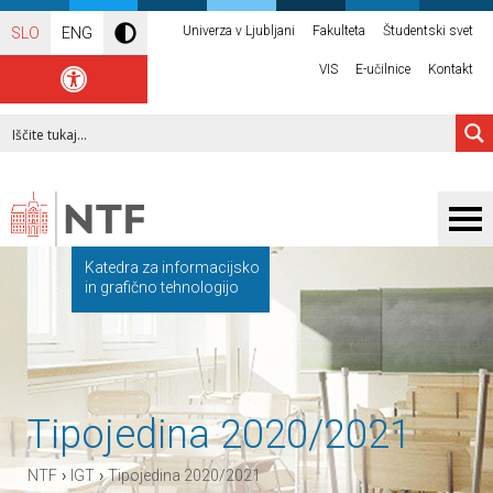
Univerza v Ljubljani
Fakulteta
Študentski svet
SLO
ENG
VIS
E-učilnice
Kontakt
Katedra za informacijsko
in grafično tehnologijo
Tipojedina 2020/2021
›
›
NTF
IGT
Tipojedina 2020/2021