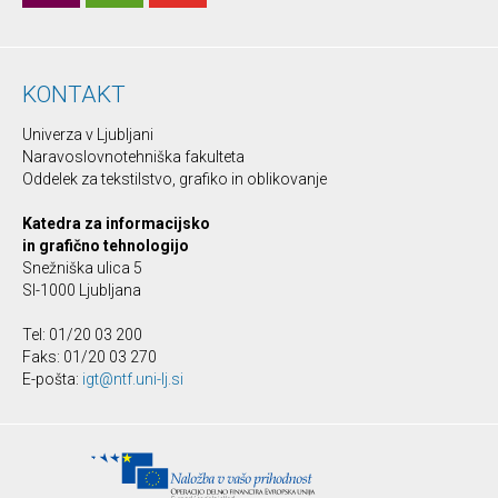
KONTAKT
Univerza v Ljubljani
Naravoslovnotehniška fakulteta
Oddelek za tekstilstvo, grafiko in oblikovanje
Katedra za informacijsko
in grafično tehnologijo
Snežniška ulica 5
SI-1000 Ljubljana
Tel: 01/20 03 200
Faks: 01/20 03 270
E-pošta:
igt@ntf.uni-lj.si