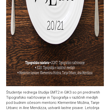
Študentje rednega študija GMT2 in GIK3 so pri predmetih
Tipografsko načrtovanje in Tipografija v različnih medijih
pod budnim očesom mentoric Klementine Možina, Tanje
Urbanc in Ane Mendizza, ustvarili lastne pisave. Letošnja