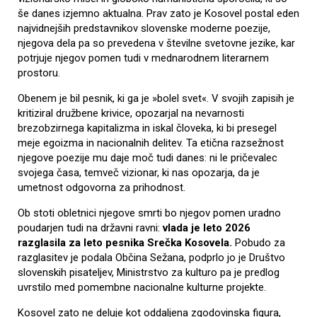
še danes izjemno aktualna. Prav zato je Kosovel postal eden
najvidnejših predstavnikov slovenske moderne poezije,
njegova dela pa so prevedena v številne svetovne jezike, kar
potrjuje njegov pomen tudi v mednarodnem literarnem
prostoru.
Obenem je bil pesnik, ki ga je »bolel svet«. V svojih zapisih je
kritiziral družbene krivice, opozarjal na nevarnosti
brezobzirnega kapitalizma in iskal človeka, ki bi presegel
meje egoizma in nacionalnih delitev. Ta etična razsežnost
njegove poezije mu daje moč tudi danes: ni le pričevalec
svojega časa, temveč vizionar, ki nas opozarja, da je
umetnost odgovorna za prihodnost.
Ob stoti obletnici njegove smrti bo njegov pomen uradno
poudarjen tudi na državni ravni:
vlada je leto 2026
razglasila za leto pesnika Srečka Kosovela.
Pobudo za
razglasitev je podala Občina Sežana, podprlo jo je Društvo
slovenskih pisateljev, Ministrstvo za kulturo pa je predlog
uvrstilo med pomembne nacionalne kulturne projekte.
Kosovel zato ne deluje kot oddaljena zgodovinska figura,