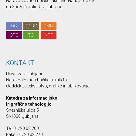
Naravoslovnotehniške fakultete. Nahajamo se
na Snežniški ulici 5 v Ljubljani.
OG
OGRO
OMM
OTO
TOI
NTF
KONTAKT
Univerza v Ljubljani
Naravoslovnotehniška fakulteta
Oddelek za tekstilstvo, grafiko in oblikovanje
Katedra za informacijsko
in grafično tehnologijo
Snežniška ulica 5
SI-1000 Ljubljana
Tel: 01/20 03 200
Faks: 01/20 03 270