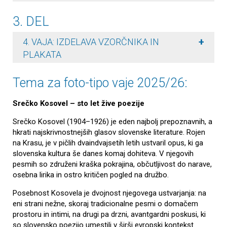
3. DEL
+
4. VAJA: IZDELAVA VZORČNIKA IN
PLAKATA
Tema za foto-tipo vaje 2025/26:
Srečko Kosovel – sto let žive poezije
Srečko Kosovel (1904–1926) je eden najbolj prepoznavnih, a
hkrati najskrivnostnejših glasov slovenske literature. Rojen
na Krasu, je v pičlih dvaindvajsetih letih ustvaril opus, ki ga
slovenska kultura še danes komaj dohiteva. V njegovih
pesmih so združeni kraška pokrajina, občutljivost do narave,
osebna lirika in ostro kritičen pogled na družbo.
Posebnost Kosovela je dvojnost njegovega ustvarjanja: na
eni strani nežne, skoraj tradicionalne pesmi o domačem
prostoru in intimi, na drugi pa drzni, avantgardni poskusi, ki
so slovensko poezijo umestili v širši evropski kontekst.