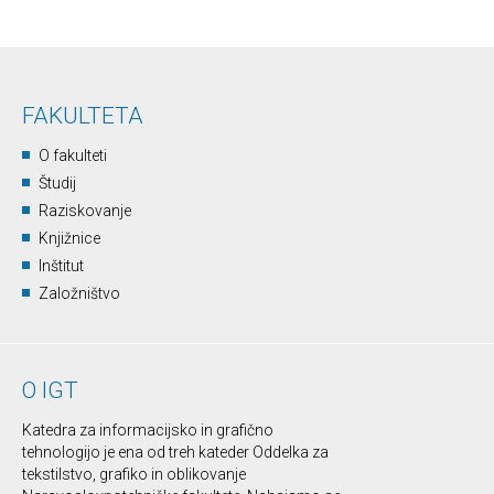
FAKULTETA
O fakulteti
Študij
Raziskovanje
Knjižnice
Inštitut
Založništvo
O IGT
Katedra za informacijsko in grafično
tehnologijo je ena od treh kateder Oddelka za
tekstilstvo, grafiko in oblikovanje