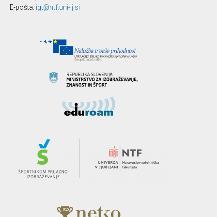
E-pošta:
igt@ntf.uni-lj.si