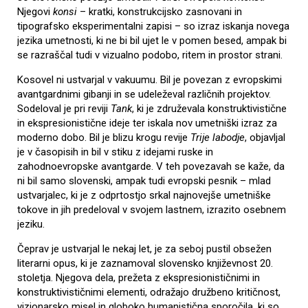
Njegovi
konsi
– kratki, konstrukcijsko zasnovani in
tipografsko eksperimentalni zapisi – so izraz iskanja novega
jezika umetnosti, ki ne bi bil ujet le v pomen besed, ampak bi
se razraščal tudi v vizualno podobo, ritem in prostor strani.
Kosovel ni ustvarjal v vakuumu. Bil je povezan z evropskimi
avantgardnimi gibanji in se udeleževal različnih projektov.
Sodeloval je pri reviji
Tank
, ki je združevala konstruktivistične
in ekspresionistične ideje ter iskala nov umetniški izraz za
moderno dobo. Bil je blizu krogu revije
Trije labodje
, objavljal
je v časopisih in bil v stiku z idejami ruske in
zahodnoevropske avantgarde. V teh povezavah se kaže, da
ni bil samo slovenski, ampak tudi evropski pesnik – mlad
ustvarjalec, ki je z odprtostjo srkal najnovejše umetniške
tokove in jih predeloval v svojem lastnem, izrazito osebnem
jeziku.
Čeprav je ustvarjal le nekaj let, je za seboj pustil obsežen
literarni opus, ki je zaznamoval slovensko književnost 20.
stoletja. Njegova dela, prežeta z ekspresionističnimi in
konstruktivističnimi elementi, odražajo družbeno kritičnost,
vizionarsko misel in globoko humanistična sporočila, ki so