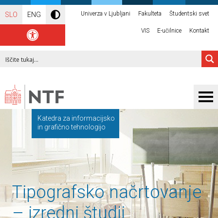
Univerza v Ljubljani
Fakulteta
Študentski svet
SLO
ENG
VIS
E-učilnice
Kontakt
Katedra za informacijsko
in grafično tehnologijo
Tipografsko načrtovanje
– izredni študij