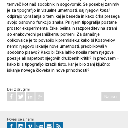
temveč kot naš sodobnik in sogovornik. Še posebej zanimiv
je za tipografijo in vizualne umetnosti, saj njegovi
konsi
odpirajo vprašanja o tem, kaj je beseda in kako črka presega
svojo osnovno funkcijo znaka. Pri njem tipografija postane
prostor eksperimenta: črke, belina in razporeditev na strani
so enakovredni pesniškemu pomeni. Za današnje
oblikovalce je to povabilo k premisleku: kako bi Kosovelov
nemir, njegovo iskanje nove umetnosti, preoblikovali v
sodobno pisavo? Kako bi črka lahko nosila ritem njegove
poezije ali napetost njegovih družbenih kritik? In predvsem –
kako bi s tipografijo izrazili tisto, kar je bilo zanj ključno:
iskanje novega človeka in nove prihodnosti?
Deli z drugimi:
Natisni
Poveži se z nami: