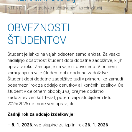
›
›
NTF
IGT
Tipografsko načrtovanje – izredni študij
OBVEZNOSTI
ŠTUDENTOV
Študent je lahko na vajah odsoten samo enkrat. Za vsako
nadaljnjo odsotnost študent dobi dodatne zadolžitve, ki jih
opravi v roku. Zamujanje na vaje ni dovoljeno. V primeru
zamujanja na vaje študent dobi dodatne zadolžitve.
Študent dobi dodatne zadolžitve tudi v primeru, ko zamudi
posamezni rok za oddajo osnutkov ali končnih izdelkov. Če
študent v celotnem obdobju vaj prejme dodatno
zadolžitev več kot 1-krat, potem vaj v študijskem letu
2025/2026 ne more več opravljati.
Zadnji rok za oddajo izdelkov je:
–
8. 1. 2026
: vse skupine za izpitni rok
26. 1. 2026