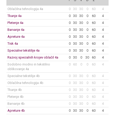
Oblačilna tehnologija 4a
0
30
30
0
60
4
Tkanje 4a
0
30
30
0
60
4
Pletenje 4a
0
30
30
0
60
4
Barvanje 4a
0
30
30
0
60
4
Apreture 4a
0
30
30
0
60
4
Tisk 4a
0
30
30
0
60
4
Specialne tekstilije 4a
0
30
30
0
60
4
Razvoj specialnih krojev oblačil 4a
0
30
0
30
60
4
Sodobno modno in tekstilno
0
60
0
0
60
4
oblikovanje 4a
Specialne tekstilije 4b
0
30
30
0
60
4
Oblačilna tehnologija 4b
0
30
30
0
60
4
Tkanje 4b
0
30
30
0
60
4
Pletenje 4b
0
30
30
0
60
4
Barvanje 4b
0
30
30
0
60
4
Apreture 4b
0
30
30
0
60
4