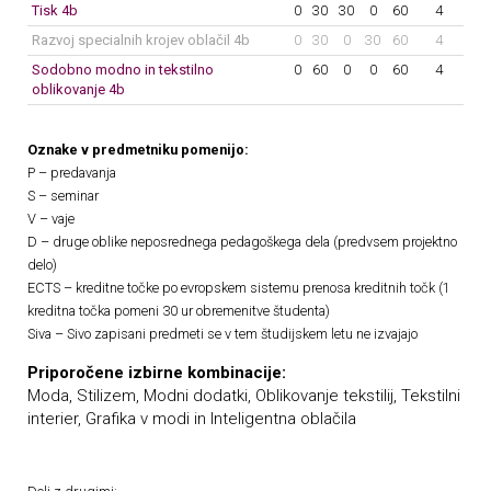
Tisk 4b
0
30
30
0
60
4
Razvoj specialnih krojev oblačil 4b
0
30
0
30
60
4
Sodobno modno in tekstilno
0
60
0
0
60
4
oblikovanje 4b
Oznake v predmetniku pomenijo:
P – predavanja
S – seminar
V – vaje
D – druge oblike neposrednega pedagoškega dela (predvsem projektno
delo)
ECTS – kreditne točke po evropskem sistemu prenosa kreditnih točk (1
kreditna točka pomeni 30 ur obremenitve študenta)
Siva – Sivo zapisani predmeti se v tem študijskem letu ne izvajajo
Priporočene izbirne kombinacije:
Moda, Stilizem, Modni dodatki, Oblikovanje tekstilij, Tekstilni
interier, Grafika v modi in Inteligentna oblačila