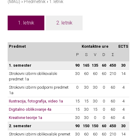
›
›
(MAG)
Predmetnik
1. letnik
1. letnik
2. letnik
Predmet
Kontaktne ure
ECTS
P
S
V
D
Σ
1. semester
90
165
135
60
450
30
Strokovni izbirni oblikovalski
30
60
60
60
210
14
predmet 1a
Strokovni izbirni podporni predmet
0
30
30
0
60
4
1a
Ilustracija, fotografija, video 1a
15
15
30
0
60
4
Digitalno oblikovanje 4a
15
30
15
0
60
4
Kreativne teorije 1a
30
30
0
0
60
4
2. semester
90
150
150
60
450
30
Strokovni izbirni oblikovalski premet
30
60
60
60
210
14