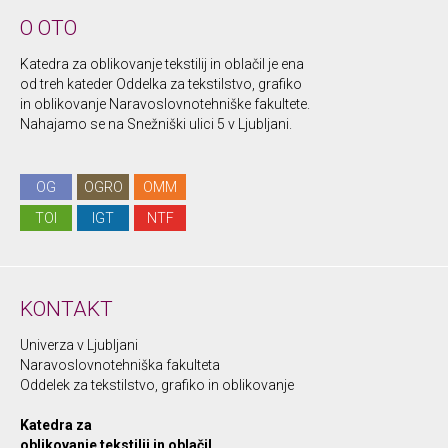
O OTO
Katedra za oblikovanje tekstilij in oblačil je ena
od treh kateder Oddelka za tekstilstvo, grafiko
in oblikovanje Naravoslovnotehniške fakultete.
Nahajamo se na Snežniški ulici 5 v Ljubljani.
OG
OGRO
OMM
TOI
IGT
NTF
KONTAKT
Univerza v Ljubljani
Naravoslovnotehniška fakulteta
Oddelek za tekstilstvo, grafiko in oblikovanje
Katedra za
oblikovanje tekstilij in oblačil