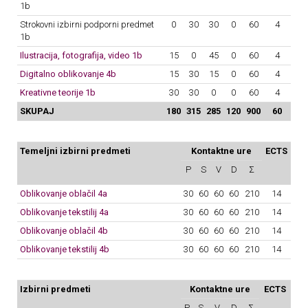
1b
Strokovni izbirni podporni predmet
0
30
30
0
60
4
1b
Ilustracija, fotografija, video 1b
15
0
45
0
60
4
Digitalno oblikovanje 4b
15
30
15
0
60
4
Kreativne teorije 1b
30
30
0
0
60
4
SKUPAJ
180
315
285
120
900
60
Temeljni izbirni predmeti
Kontaktne ure
ECTS
P
S
V
D
Σ
Oblikovanje oblačil 4a
30
60
60
60
210
14
Oblikovanje tekstilij 4a
30
60
60
60
210
14
Oblikovanje oblačil 4b
30
60
60
60
210
14
Oblikovanje tekstilij 4b
30
60
60
60
210
14
Izbirni predmeti
Kontaktne ure
ECTS
P
S
V
D
Σ