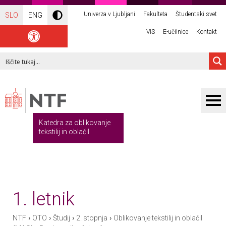
Univerza v Ljubljani
Fakulteta
Študentski svet
SLO
ENG
VIS
E-učilnice
Kontakt
Katedra za oblikovanje
tekstilij in oblačil
1. letnik
›
›
›
›
NTF
OTO
Študij
2. stopnja
Oblikovanje tekstilij in oblačil