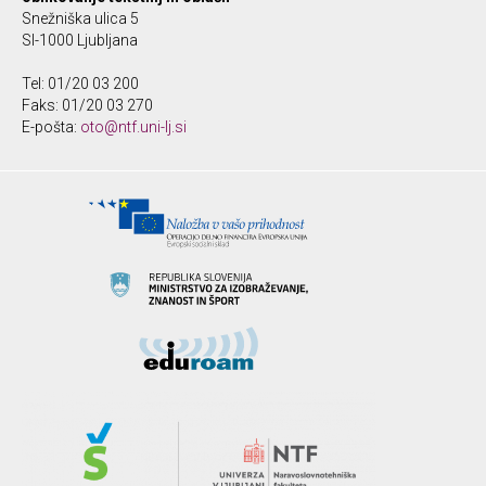
Snežniška ulica 5
SI-1000 Ljubljana
Tel: 01/20 03 200
Faks: 01/20 03 270
E-pošta:
oto@ntf.uni-lj.si