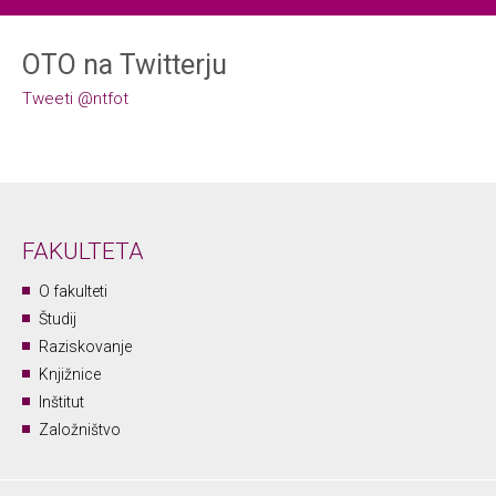
OTO na Twitterju
Tweeti @ntfot
FAKULTETA
O fakulteti
Študij
Raziskovanje
Knjižnice
Inštitut
Založništvo