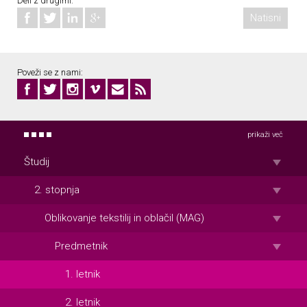
Deli z drugimi:
Natisni
Poveži se z nami:
prikaži več
Študij
2. stopnja
Oblikovanje tekstilij in oblačil (MAG)
Predmetnik
1. letnik
2. letnik