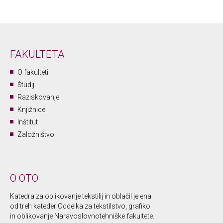
FAKULTETA
O fakulteti
Študij
Raziskovanje
Knjižnice
Inštitut
Založništvo
O OTO
Katedra za oblikovanje tekstilij in oblačil je ena
od treh kateder Oddelka za tekstilstvo, grafiko
in oblikovanje Naravoslovnotehniške fakultete.