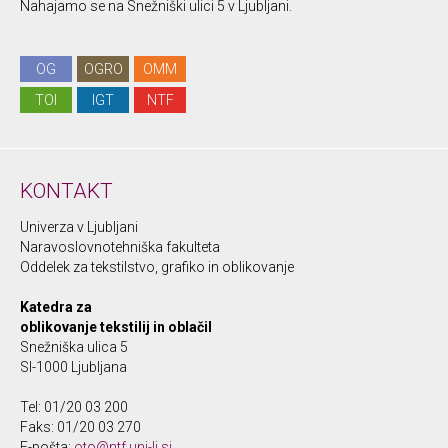
Nahajamo se na Snežniški ulici 5 v Ljubljani.
OG
OGRO
OMM
TOI
IGT
NTF
KONTAKT
Univerza v Ljubljani
Naravoslovnotehniška fakulteta
Oddelek za tekstilstvo, grafiko in oblikovanje
Katedra za
oblikovanje tekstilij in oblačil
Snežniška ulica 5
SI-1000 Ljubljana
Tel: 01/20 03 200
Faks: 01/20 03 270
E-pošta:
oto@ntf.uni-lj.si