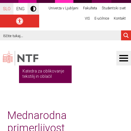
Univerza v Ljubljani
Fakulteta
Študentski svet
SLO
ENG
VIS
E-učilnice
Kontakt
Katedra za oblikovanje
tekstilij in oblačil
Mednarodna
primerljivost