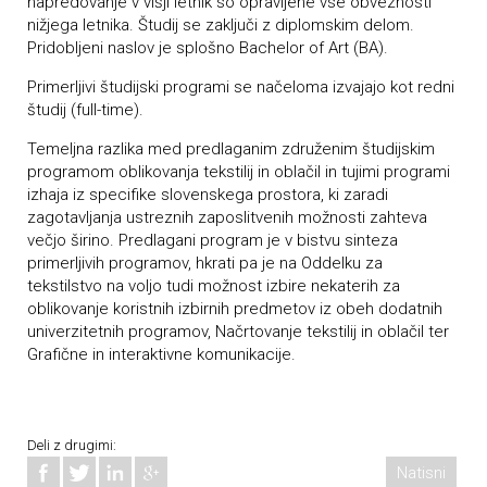
napredovanje v višji letnik so opravljene vse obveznosti
nižjega letnika. Študij se zaključi z diplomskim delom.
Pridobljeni naslov je splošno Bachelor of Art (BA).
Primerljivi študijski programi se načeloma izvajajo kot redni
študij (full-time).
Temeljna razlika med predlaganim združenim študijskim
programom oblikovanja tekstilij in oblačil in tujimi programi
izhaja iz specifike slovenskega prostora, ki zaradi
zagotavljanja ustreznih zaposlitvenih možnosti zahteva
večjo širino. Predlagani program je v bistvu sinteza
primerljivih programov, hkrati pa je na Oddelku za
tekstilstvo na voljo tudi možnost izbire nekaterih za
oblikovanje koristnih izbirnih predmetov iz obeh dodatnih
univerzitetnih programov, Načrtovanje tekstilij in oblačil ter
Grafične in interaktivne komunikacije.
Deli z drugimi:
Natisni