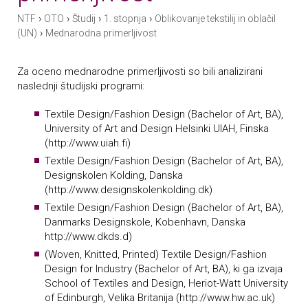
›
›
›
›
NTF
OTO
Študij
1. stopnja
Oblikovanje tekstilij in oblačil
›
(UN)
Mednarodna primerljivost
Za oceno mednarodne primerljivosti so bili analizirani
naslednji študijski programi:
Textile Design/Fashion Design (Bachelor of Art, BA),
University of Art and Design Helsinki UIAH, Finska
(http://www.uiah.fi)
Textile Design/Fashion Design (Bachelor of Art, BA),
Designskolen Kolding, Danska
(http://www.designskolenkolding.dk)
Textile Design/Fashion Design (Bachelor of Art, BA),
Danmarks Designskole, Kobenhavn, Danska
http://www.dkds.d)
(Woven, Knitted, Printed) Textile Design/Fashion
Design for Industry (Bachelor of Art, BA), ki ga izvaja
School of Textiles and Design, Heriot-Watt University
of Edinburgh, Velika Britanija (http://www.hw.ac.uk)