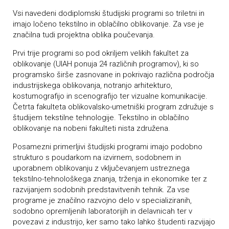
Vsi navedeni dodiplomski študijski programi so triletni in
imajo ločeno tekstilno in oblačilno oblikovanje. Za vse je
značilna tudi projektna oblika poučevanja.
Prvi trije programi so pod okriljem velikih fakultet za
oblikovanje (UIAH ponuja 24 različnih programov), ki so
programsko širše zasnovane in pokrivajo različna področja
industrijskega oblikovanja, notranjo arhitekturo,
kostumografijo in scenografijo ter vizualne komunikacije.
Četrta fakulteta oblikovalsko-umetniški program združuje s
študijem tekstilne tehnologije. Tekstilno in oblačilno
oblikovanje na nobeni fakulteti nista združena.
Posamezni primerljivi študijski programi imajo podobno
strukturo s poudarkom na izvirnem, sodobnem in
uporabnem oblikovanju z vključevanjem ustreznega
tekstilno-tehnološkega znanja, trženja in ekonomike ter z
razvijanjem sodobnih predstavitvenih tehnik. Za vse
programe je značilno razvojno delo v specializiranih,
sodobno opremljenih laboratorijih in delavnicah ter v
povezavi z industrijo, ker samo tako lahko študenti razvijajo