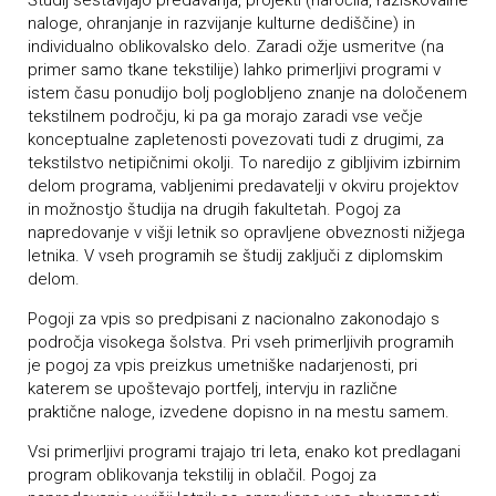
Študij sestavljajo predavanja, projekti (naročila, raziskovalne
naloge, ohranjanje in razvijanje kulturne dediščine) in
individualno oblikovalsko delo. Zaradi ožje usmeritve (na
primer samo tkane tekstilije) lahko primerljivi programi v
istem času ponudijo bolj poglobljeno znanje na določenem
tekstilnem področju, ki pa ga morajo zaradi vse večje
konceptualne zapletenosti povezovati tudi z drugimi, za
tekstilstvo netipičnimi okolji. To naredijo z gibljivim izbirnim
delom programa, vabljenimi predavatelji v okviru projektov
in možnostjo študija na drugih fakultetah. Pogoj za
napredovanje v višji letnik so opravljene obveznosti nižjega
letnika. V vseh programih se študij zaključi z diplomskim
delom.
Pogoji za vpis so predpisani z nacionalno zakonodajo s
področja visokega šolstva. Pri vseh primerljivih programih
je pogoj za vpis preizkus umetniške nadarjenosti, pri
katerem se upoštevajo portfelj, intervju in različne
praktične naloge, izvedene dopisno in na mestu samem.
Vsi primerljivi programi trajajo tri leta, enako kot predlagani
program oblikovanja tekstilij in oblačil. Pogoj za