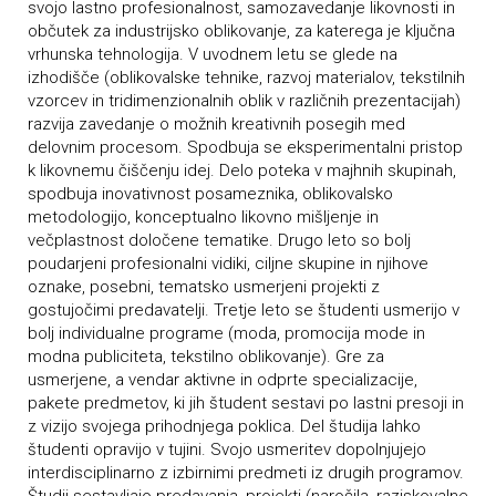
svojo lastno profesionalnost, samozavedanje likovnosti in
občutek za industrijsko oblikovanje, za katerega je ključna
vrhunska tehnologija. V uvodnem letu se glede na
izhodišče (oblikovalske tehnike, razvoj materialov, tekstilnih
vzorcev in tridimenzionalnih oblik v različnih prezentacijah)
razvija zavedanje o možnih kreativnih posegih med
delovnim procesom. Spodbuja se eksperimentalni pristop
k likovnemu čiščenju idej. Delo poteka v majhnih skupinah,
spodbuja inovativnost posameznika, oblikovalsko
metodologijo, konceptualno likovno mišljenje in
večplastnost določene tematike. Drugo leto so bolj
poudarjeni profesionalni vidiki, ciljne skupine in njihove
oznake, posebni, tematsko usmerjeni projekti z
gostujočimi predavatelji. Tretje leto se študenti usmerijo v
bolj individualne programe (moda, promocija mode in
modna publiciteta, tekstilno oblikovanje). Gre za
usmerjene, a vendar aktivne in odprte specializacije,
pakete predmetov, ki jih študent sestavi po lastni presoji in
z vizijo svojega prihodnjega poklica. Del študija lahko
študenti opravijo v tujini. Svojo usmeritev dopolnjujejo
interdisciplinarno z izbirnimi predmeti iz drugih programov.