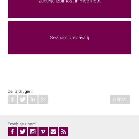
Zunanja izbirnost in mobilnost
Seznam predavanj
Deli z drugimi:
Natisni
Poveži se z nami: