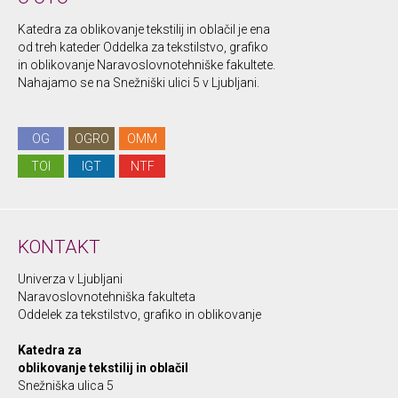
Katedra za oblikovanje tekstilij in oblačil je ena
od treh kateder Oddelka za tekstilstvo, grafiko
in oblikovanje Naravoslovnotehniške fakultete.
Nahajamo se na Snežniški ulici 5 v Ljubljani.
OG
OGRO
OMM
TOI
IGT
NTF
KONTAKT
Univerza v Ljubljani
Naravoslovnotehniška fakulteta
Oddelek za tekstilstvo, grafiko in oblikovanje
Katedra za
oblikovanje tekstilij in oblačil
Snežniška ulica 5