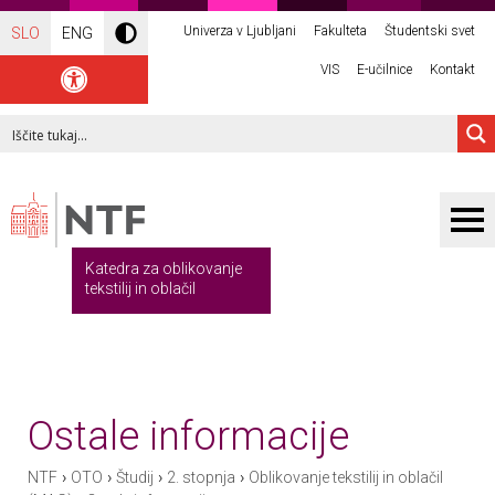
Univerza v Ljubljani
Fakulteta
Študentski svet
SLO
ENG
VIS
E-učilnice
Kontakt
Katedra za oblikovanje
tekstilij in oblačil
Ostale informacije
›
›
›
›
NTF
OTO
Študij
2. stopnja
Oblikovanje tekstilij in oblačil