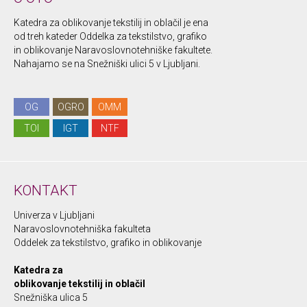
Katedra za oblikovanje tekstilij in oblačil je ena
od treh kateder Oddelka za tekstilstvo, grafiko
in oblikovanje Naravoslovnotehniške fakultete.
Nahajamo se na Snežniški ulici 5 v Ljubljani.
OG
OGRO
OMM
TOI
IGT
NTF
KONTAKT
Univerza v Ljubljani
Naravoslovnotehniška fakulteta
Oddelek za tekstilstvo, grafiko in oblikovanje
Katedra za
oblikovanje tekstilij in oblačil
Snežniška ulica 5