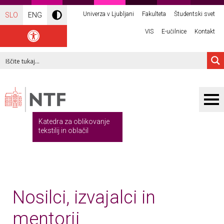
Univerza v Ljubljani
Fakulteta
Študentski svet
SLO
ENG
VIS
E-učilnice
Kontakt
Katedra za oblikovanje
tekstilij in oblačil
Nosilci, izvajalci in
mentorji