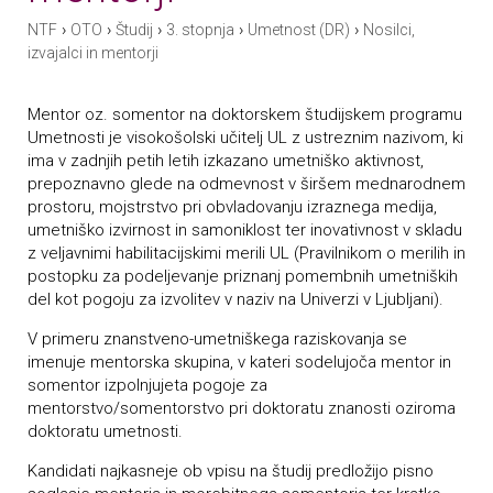
›
›
›
›
›
NTF
OTO
Študij
3. stopnja
Umetnost (DR)
Nosilci,
izvajalci in mentorji
Mentor oz. somentor na doktorskem študijskem programu
Umetnosti je visokošolski učitelj UL z ustreznim nazivom, ki
ima v zadnjih petih letih izkazano umetniško aktivnost,
prepoznavno glede na odmevnost v širšem mednarodnem
prostoru, mojstrstvo pri obvladovanju izraznega medija,
umetniško izvirnost in samoniklost ter inovativnost v skladu
z veljavnimi habilitacijskimi merili UL (Pravilnikom o merilih in
postopku za podeljevanje priznanj pomembnih umetniških
del kot pogoju za izvolitev v naziv na Univerzi v Ljubljani).
V primeru znanstveno-umetniškega raziskovanja se
imenuje mentorska skupina, v kateri sodelujoča mentor in
somentor izpolnjujeta pogoje za
mentorstvo/somentorstvo pri doktoratu znanosti oziroma
doktoratu umetnosti.
Kandidati najkasneje ob vpisu na študij predložijo pisno