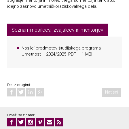
soglasje mentorja in morebitnega somentorja ter kratko
idejno zasnovo umetniškoraziskovalnega dela.
Seznami nosilcev, izvajalcev in mentorjev
Nosilci predmetov študijskega programa
Umetnost – 2024/2025
[
PDF
— 1 MB]
Deli z drugimi:
Natisni
Poveži se z nami: