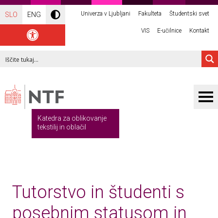
Univerza v Ljubljani
Fakulteta
Študentski svet
SLO
ENG
VIS
E-učilnice
Kontakt
Katedra za oblikovanje
tekstilij in oblačil
Tutorstvo in študenti s
posebnim statusom in