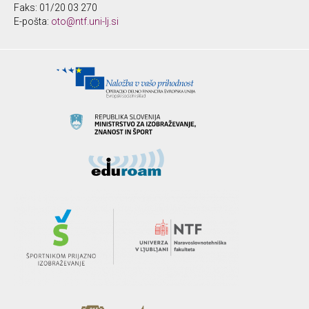
Faks: 01/20 03 270
E-pošta:
oto@ntf.uni-lj.si