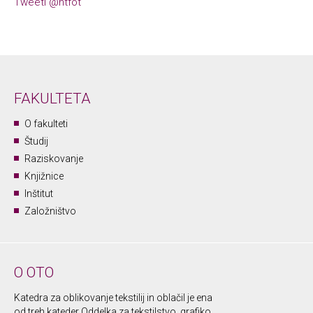
Tweeti @ntfot
FAKULTETA
O fakulteti
Študij
Raziskovanje
Knjižnice
Inštitut
Založništvo
O OTO
Katedra za oblikovanje tekstilij in oblačil je ena
od treh kateder Oddelka za tekstilstvo, grafiko