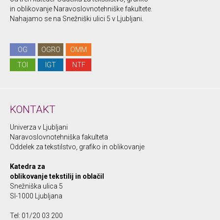
in oblikovanje Naravoslovnotehniške fakultete.
Nahajamo se na Snežniški ulici 5 v Ljubljani.
OG
OGRO
OMM
TOI
IGT
NTF
KONTAKT
Univerza v Ljubljani
Naravoslovnotehniška fakulteta
Oddelek za tekstilstvo, grafiko in oblikovanje
Katedra za
oblikovanje tekstilij in oblačil
Snežniška ulica 5
SI-1000 Ljubljana
Tel: 01/20 03 200