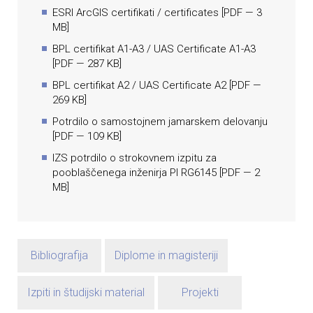
ESRI ArcGIS certifikati / certificates
[
PDF
— 3
MB]
BPL certifikat A1-A3 / UAS Certificate A1-A3
[
PDF
— 287 KB]
BPL certifikat A2 / UAS Certificate A2
[
PDF
—
269 KB]
Potrdilo o samostojnem jamarskem delovanju
[
PDF
— 109 KB]
IZS potrdilo o strokovnem izpitu za
pooblaščenega inženirja PI RG6145
[
PDF
— 2
MB]
Bibliografija
Diplome in magisteriji
Izpiti in študijski material
Projekti