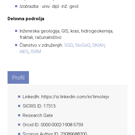
Izobrazba
: univ. dipl. inž. geol.
Delovna področja
Inženirska geologija, GIS, kras, hidrogeokemija,
fraktali, računalništvo
Članstvo v združenjih:
SGD
,
SloGeD
,
SKIAH
,
IAEG
,
ISRM
Profil
LinkedIn: https://si.linkedin.com/in/timotejv
SICRIS ID: 17513
Research Gate
Orcid ID: 0000-0002-1908-5759
Scopus Author ID: 23089688200