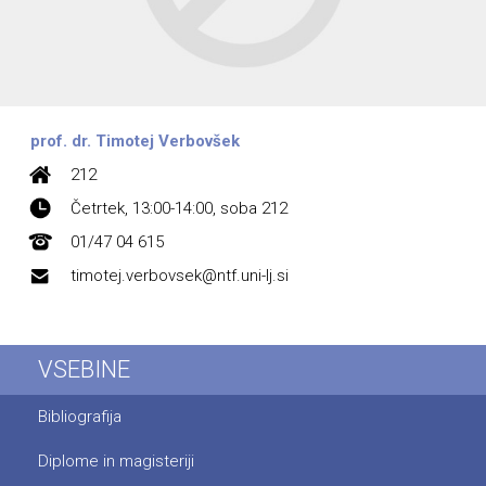
prof. dr. Timotej Verbovšek
212
Četrtek, 13:00-14:00, soba 212
01/47 04 615
timotej.verbovsek@ntf.uni-lj.si
VSEBINE
Bibliografija
Diplome in magisteriji