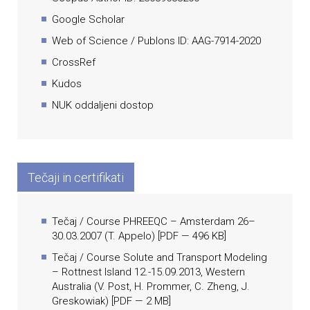
Google Scholar
Web of Science / Publons ID: AAG-7914-2020
CrossRef
Kudos
NUK oddaljeni dostop
Tečaji in certifikati
Tečaj / Course PHREEQC – Amsterdam 26–
30.03.2007 (T. Appelo)
[
PDF
— 496 KB]
Tečaj / Course Solute and Transport Modeling
– Rottnest Island 12.-15.09.2013, Western
Australia (V. Post, H. Prommer, C. Zheng, J.
Greskowiak)
[
PDF
— 2 MB]