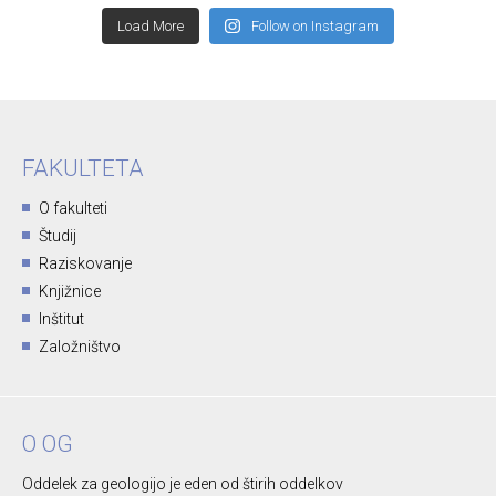
Load More
Follow on Instagram
FAKULTETA
O fakulteti
Študij
Raziskovanje
Knjižnice
Inštitut
Založništvo
O OG
Oddelek za geologijo je eden od štirih oddelkov