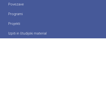
Povezave
Programi
Projekti
Izpiti in študijski material