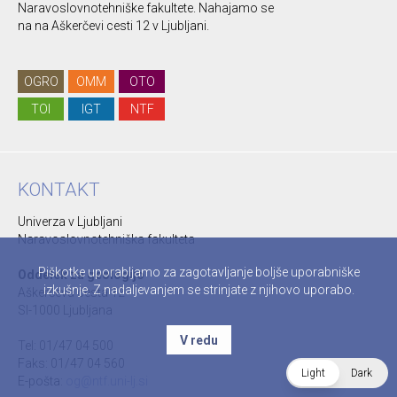
Naravoslovnotehniške fakultete. Nahajamo se
na na Aškerčevi cesti 12 v Ljubljani.
OGRO
OMM
OTO
TOI
IGT
NTF
KONTAKT
Univerza v Ljubljani
Naravoslovnotehniška fakulteta
Piškotke uporabljamo za zagotavljanje boljše uporabniške
Oddelek za geologijo
izkušnje. Z nadaljevanjem se strinjate z njihovo uporabo.
Aškerčeva cesta 12
SI-1000 Ljubljana
V redu
Tel: 01/47 04 500
Faks: 01/47 04 560
Light
Dark
E-pošta:
og@ntf.uni-lj.si