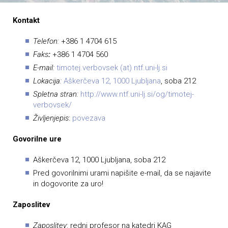
Kontakt
Telefon:
+386 1 4704 615
Faks
:
+386 1 4704 560
E-mail:
timotej.verbovsek (at) ntf.uni-lj.si
Lokacija:
Aškerčeva 12, 1000 Ljubljana
, soba 212
Spletna stran:
http://www.ntf.uni-lj.si/og/timotej-
verbovsek/
Življenjepis
:
povezava
Govorilne ure
Aškerčeva 12, 1000 Ljubljana, soba 212
Pred govorilnimi urami napišite e-mail, da se najavite
in dogovorite za uro!
Zaposlitev
Zaposlitev
: redni profesor na katedri KAG