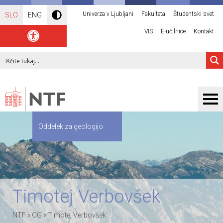
Univerza v Ljubljani
Fakulteta
Študentski svet
SLO
ENG
VIS
E-učilnice
Kontakt
Oddelek za geologijo
Timotej Verbovšek
›
›
NTF
OG
Timotej Verbovšek