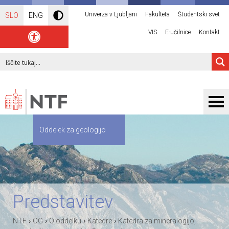
Univerza v Ljubljani
Fakulteta
Študentski svet
SLO
ENG
VIS
E-učilnice
Kontakt
Oddelek za geologijo
Predstavitev
›
›
›
›
NTF
OG
O oddelku
Katedre
Katedra za mineralogijo,