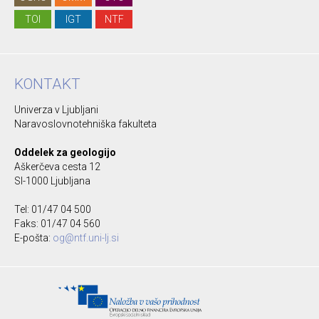
TOI
IGT
NTF
KONTAKT
Univerza v Ljubljani
Naravoslovnotehniška fakulteta
Oddelek za geologijo
Aškerčeva cesta 12
SI-1000 Ljubljana
Tel: 01/47 04 500
Faks: 01/47 04 560
E-pošta:
og@ntf.uni-lj.si