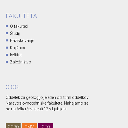
FAKULTETA
O fakulteti
Študij
Raziskovanje
Knjižnice
Inštitut
Založništvo
O OG
Oddelek za geologijo je eden od štirih oddelkov
Naravoslovnotehniške fakultete. Nahajamo se
na na Aškerčevi cesti 12 v Ljubljani.
OGRO
OMM
OTO