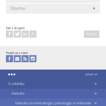
+
Storitve
Deli z drugimi:
Natisni
Poveži se z nami:
prikaži več
O oddelku
Katedre
Katedra za mineralogijo, petrologijo in materiale