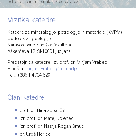
›
petrologijo in materiale
Predstavitev
Vizitka katedre
Katedra za mineralogijo, petrologijo in materiale (KMPM)
Oddelek za geologijo
Naravoslovnotehniška fakulteta
Aškerčeva 12, SI-1000 Ljubljana
Predstojnica katedre: izr. prof. dr. Mirijam Vrabec
E-pošta:
mirijam.vrabec@ntf.uni-lj.si
Tel.: +386 1 4704 629
Člani katedre
prof. dr. Nina Zupančič
izr. prof. dr. Matej Dolenec
izr. prof. dr. Nastja Rogan Šmuc
dr. Uroš Herlec