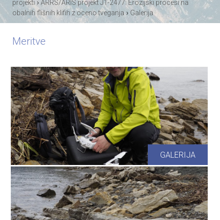
›
projekti
ARRS/ARIS projekt J1-2477: Erozijski procesi na
›
obalnih flišnih klifih z oceno tveganja
Galerija
Meritve
GALERIJA