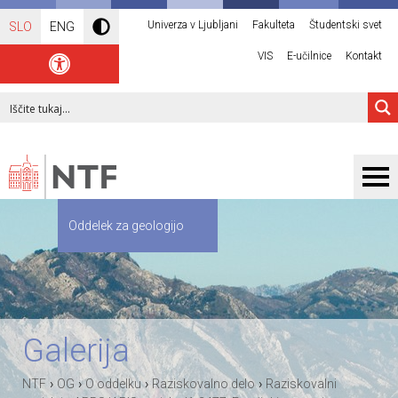
Univerza v Ljubljani
Fakulteta
Študentski svet
SLO
ENG
VIS
E-učilnice
Kontakt
Oddelek za geologijo
Galerija
›
›
›
›
NTF
OG
O oddelku
Raziskovalno delo
Raziskovalni