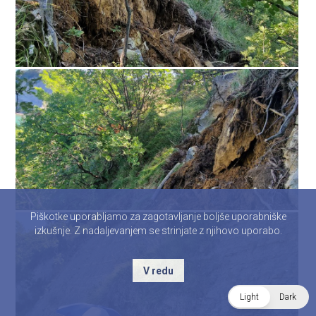
Piškotke uporabljamo za zagotavljanje boljše uporabniške
izkušnje. Z nadaljevanjem se strinjate z njihovo uporabo.
V redu
Light
Dark