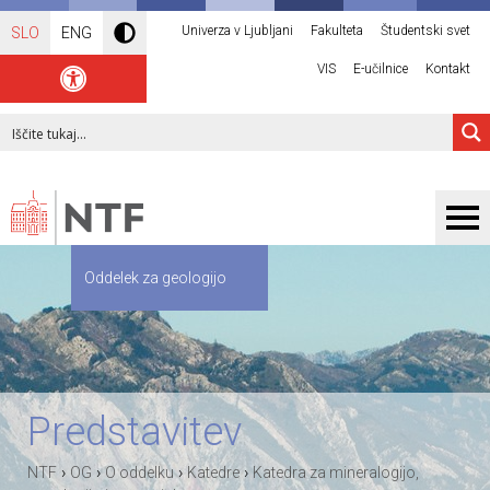
Univerza v Ljubljani
Fakulteta
Študentski svet
SLO
ENG
VIS
E-učilnice
Kontakt
Oddelek za geologijo
Predstavitev
›
›
›
›
NTF
OG
O oddelku
Katedre
Katedra za mineralogijo,