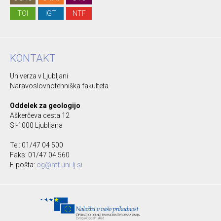
TOI
IGT
NTF
KONTAKT
Univerza v Ljubljani
Naravoslovnotehniška fakulteta
Oddelek za geologijo
Aškerčeva cesta 12
SI-1000 Ljubljana
Tel: 01/47 04 500
Faks: 01/47 04 560
E-pošta:
og@ntf.uni-lj.si