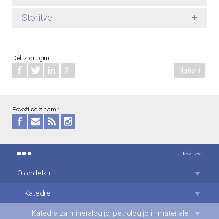
+
Storitve
Deli z drugimi:
Natisni
Poveži se z nami:
prikaži več
O oddelku
Katedre
Katedra za mineralogijo, petrologijo in materiale