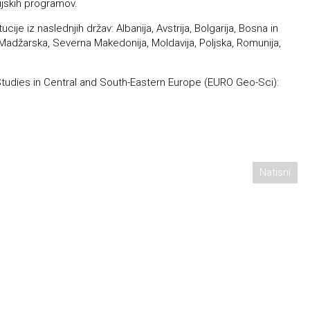
ijskih programov.
je iz naslednjih držav: Albanija, Avstrija, Bolgarija, Bosna in
Madžarska, Severna Makedonija, Moldavija, Poljska, Romunija,
tudies in Central and South-Eastern Europe (EURO Geo-Sci):
Natisni