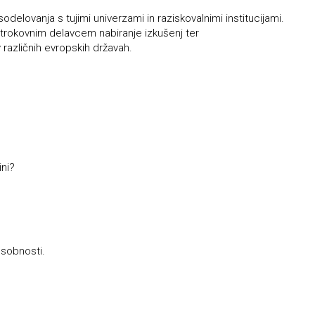
odelovanja s tujimi univerzami in raziskovalnimi institucijami.
rokovnim delavcem nabiranje izkušenj ter
različnih evropskih državah.
ini?
osobnosti.