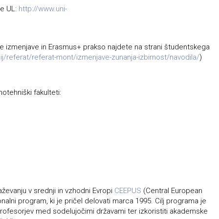
je UL:
http://www.uni-
ke izmenjave in Erasmus+ prakso najdete na strani študentskega
udij/referat/referat-mont/izmenjave-zunanja-izbirnost/navodila/
)
ehniški fakulteti:
ževanju v srednji in vzhodni Evropi
CEEPUS
(Central European
nalni program, ki je pričel delovati marca 1995. Cilj programa je
 profesorjev med sodelujočimi državami ter izkoristiti akademske