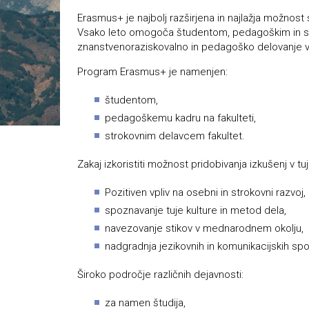
Erasmus+ je najbolj razširjena in najlažja možnost s
Vsako leto omogoča študentom, pedagoškim in st
znanstvenoraziskovalno in pedagoško delovanje v 
Program Erasmus+ je namenjen:
študentom,
pedagoškemu kadru na fakulteti,
strokovnim delavcem fakultet.
Zakaj izkoristiti možnost pridobivanja izkušenj v tuj
Pozitiven vpliv na osebni in strokovni razvoj,
spoznavanje tuje kulture in metod dela,
navezovanje stikov v mednarodnem okolju,
nadgradnja jezikovnih in komunikacijskih sp
Široko področje različnih dejavnosti:
za namen študija,