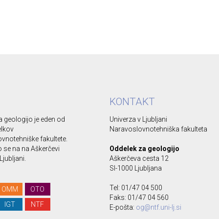
KONTAKT
 geologijo je eden od
Univerza v Ljubljani
elkov
Naravoslovnotehniška fakulteta
vnotehniške fakultete.
se na na Aškerčevi
Oddelek za geologijo
Ljubljani.
Aškerčeva cesta 12
SI-1000 Ljubljana
Tel: 01/47 04 500
OMM
OTO
Faks: 01/47 04 560
IGT
NTF
E-pošta:
og@ntf.uni-lj.si