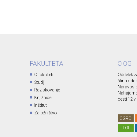
FAKULTETA
O OG
O fakulteti
Oddelek za
štirih odd
Študij
Naravoslo
Raziskovanje
Nahajamo 
Knjižnice
cesti 12 v 
Inštitut
Založništvo
OGRO
TOI