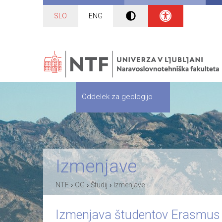
SLO
ENG
Oddelek za geologijo
Izmenjave
›
›
›
NTF
OG
Študij
Izmenjave
Izmenjava študentov Erasmus