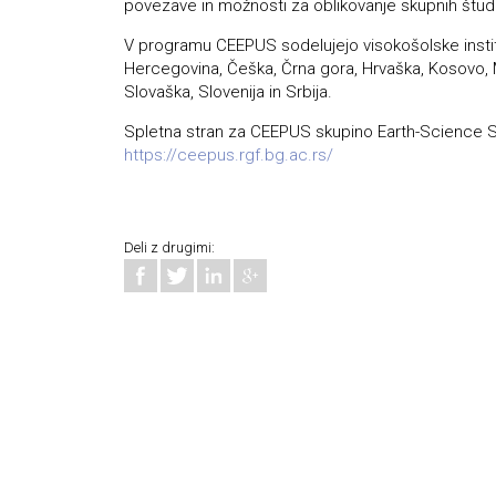
povezave in možnosti za oblikovanje skupnih štud
V programu CEEPUS sodelujejo visokošolske instituci
Hercegovina, Češka, Črna gora, Hrvaška, Kosovo, 
Slovaška, Slovenija in Srbija.
Spletna stran za CEEPUS skupino Earth-Science S
https://ceepus.rgf.bg.ac.rs/
Deli z drugimi: