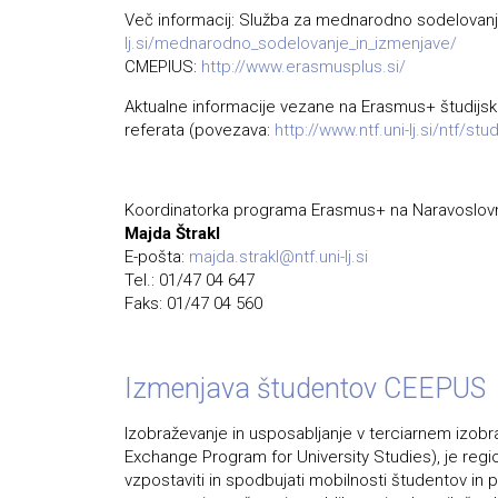
Več informacij: Služba za mednarodno sodelovan
lj.si/mednarodno_sodelovanje_in_izmenjave/
CMEPIUS:
http://www.erasmusplus.si/
Aktualne informacije vezane na Erasmus+ študijs
referata (povezava:
http://www.ntf.uni-lj.si/ntf/st
Koordinatorka programa Erasmus+ na Naravoslovnot
Majda Štrakl
E-pošta:
majda.strakl@ntf.uni-lj.si
Tel.: 01/47 04 647
Faks: 01/47 04 560
Izmenjava študentov CEEPUS
Izobraževanje in usposabljanje v terciarnem izobra
Exchange Program for University Studies), je regio
vzpostaviti in spodbujati mobilnosti študentov in