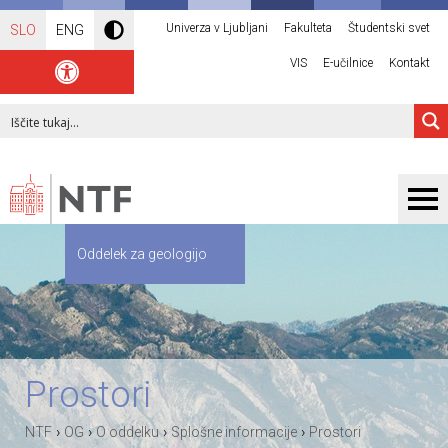
Univerza v Ljubljani
Fakulteta
Študentski svet
SLO
ENG
VIS
E-učilnice
Kontakt
Oddelek za geologijo
Prostori
›
›
›
›
NTF
OG
O oddelku
Splošne informacije
Prostori