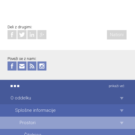
Deli z drugimi:
Natisni
Poveži se z nami:
prikaži več
O oddelku
Splošne informacije
Prostori