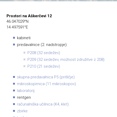
Prostori na Aškerčevi 12
46.047029°N
14.497591°E
kabineti
predavalnice (2. nadstropje):
P208 (32 sedežev)
P209 (32 sedežev, možnost združitve z 208)
P210 (21 sedežev)
skupna predavalnica P5 (pritličje)
mikroskopirnica (11 mikroskopov)
laboratorij
rentgen
računalniška učilnica (K4, klet)
zbirke