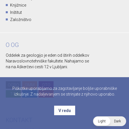
Knjižnice
Inštitut
Založništvo
O OG
Oddelek za geologijo je eden od štirih oddelkov
Naravoslovnotehniške fakultete. Nahajamo se
na na Aškerčevi cesti 12 v Ljubljani.
OGRO
OMM
OTO
Piškotke uporabljamo za zagotavljanje boljše uporabniške
TOI
IGT
NTF
izkušnje. Z nadaljevanjem se strinjate z njihovo uporabo.
V redu
KONTAKT
Light
Dark