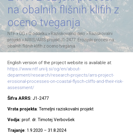
na obalnih flišnih klifih z
oceno tveganja
›
›
›
›
NTF
OG
O oddelku
Raziskovalno delo
Raziskovalni
›
projekti
ARRS/ARIS projekt J1-2477: Erozijski procesi na
obalnih flišnih klifih z oceno tveganja
English version of the project website is available at:
https://www.ntf.uni-lj.si/og/en/about-
deparment/research/research-projects/arrs-project-
erosional-processes-on-coastal-flysch-cliffs-and-their-risk-
assessment/
Šifra ARRS
: J1-2477
Vrsta projekta
: Temeljni raziskovalni projekt
Vodja:
prof. dr. Timotej Verbovšek
Trajanje
: 1.9.2020 – 31.8.2024