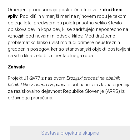
Omenjeni procesi imajo posledično tudi velik
družbeni
vpliv
. Pod klifi in v manjši meri na njihovem robu je tekom
celega leta, predvsem pa poleti prisotno veliko število
obiskovalcev in kopalcev, ki se zadržujejo neposredno na
vznožjih pod nevarnimi odseki klifov. Med družbeno
problematiko lahko uvrstimo tudi primere neustreznih
gradbenih posegov, ker so stanovanjski objekti postavljeni
na vrhu klifa zelo blizu nestabilnega roba.
Zahvale
Projekt J1-2477 z naslovom
Erozijski procesi na obalnih
flišnih klifih z oceno tveganja
je sofinancirala Javna agencija
za raziskovalno dejavnost Republike Slovenije (ARRS) iz
državnega proračuna.
Sestava projektne skupine