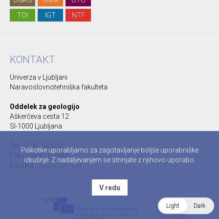
OGRO
OMM
OTO
TOI
IGT
NTF
KONTAKT
Univerza v Ljubljani
Naravoslovnotehniška fakulteta
Oddelek za geologijo
Aškerčeva cesta 12
SI-1000 Ljubljana
Tel: 01/47 04 500
Piškotke uporabljamo za zagotavljanje boljše uporabniške
Faks: 01/47 04 560
izkušnje. Z nadaljevanjem se strinjate z njihovo uporabo.
E-pošta:
og@ntf.uni-lj.si
V redu
Light
Dark