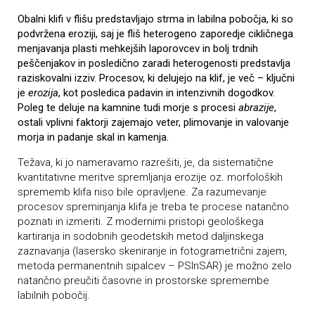
Obalni klifi v flišu predstavljajo strma in labilna pobočja, ki so
podvržena eroziji, saj je fliš heterogeno zaporedje cikličnega
menjavanja plasti mehkejših laporovcev in bolj trdnih
peščenjakov in posledično zaradi heterogenosti predstavlja
raziskovalni izziv. Procesov, ki delujejo na klif, je več – ključni
je
erozija
, kot posledica padavin in intenzivnih dogodkov.
Poleg te deluje na kamnine tudi morje s procesi
abrazije
,
ostali vplivni faktorji zajemajo veter, plimovanje in valovanje
morja in padanje skal in kamenja.
Težava, ki jo nameravamo razrešiti, je, da sistematične
kvantitativne meritve spremljanja erozije oz. morfoloških
sprememb klifa niso bile opravljene. Za razumevanje
procesov spreminjanja klifa je treba te procese natančno
poznati in izmeriti. Z modernimi pristopi geološkega
kartiranja in sodobnih geodetskih metod daljinskega
zaznavanja (lasersko skeniranje in fotogrametrični zajem,
metoda permanentnih sipalcev – PSInSAR) je možno zelo
natančno preučiti časovne in prostorske spremembe
labilnih pobočij.