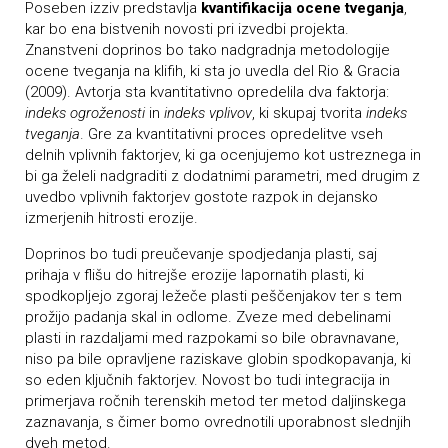
Poseben izziv predstavlja
kvantifikacija ocene tveganja
,
kar bo ena bistvenih novosti pri izvedbi projekta.
Znanstveni doprinos bo tako nadgradnja metodologije
ocene tveganja na klifih, ki sta jo uvedla del Rio & Gracia
(2009). Avtorja sta kvantitativno opredelila dva faktorja:
indeks ogroženosti
in
indeks vplivov
, ki skupaj tvorita
indeks
tveganja
. Gre za kvantitativni proces opredelitve vseh
delnih vplivnih faktorjev, ki ga ocenjujemo kot ustreznega in
bi ga želeli nadgraditi z dodatnimi parametri, med drugim z
uvedbo vplivnih faktorjev gostote razpok in dejansko
izmerjenih hitrosti erozije.
Doprinos bo tudi preučevanje spodjedanja plasti, saj
prihaja v flišu do hitrejše erozije lapornatih plasti, ki
spodkopljejo zgoraj ležeče plasti peščenjakov ter s tem
prožijo padanja skal in odlome. Zveze med debelinami
plasti in razdaljami med razpokami so bile obravnavane,
niso pa bile opravljene raziskave globin spodkopavanja, ki
so eden ključnih faktorjev. Novost bo tudi integracija in
primerjava ročnih terenskih metod ter metod daljinskega
zaznavanja, s čimer bomo ovrednotili uporabnost slednjih
dveh metod.