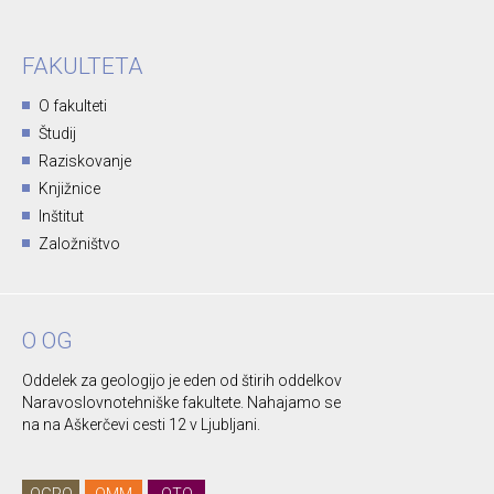
FAKULTETA
O fakulteti
Študij
Raziskovanje
Knjižnice
Inštitut
Založništvo
O OG
Oddelek za geologijo je eden od štirih oddelkov
Naravoslovnotehniške fakultete. Nahajamo se
na na Aškerčevi cesti 12 v Ljubljani.