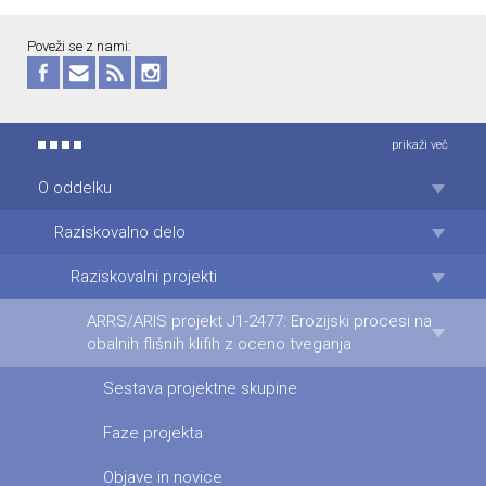
Poveži se z nami:
prikaži več
O oddelku
Raziskovalno delo
Raziskovalni projekti
ARRS/ARIS projekt J1-2477: Erozijski procesi na
obalnih flišnih klifih z oceno tveganja
Sestava projektne skupine
Faze projekta
Objave in novice