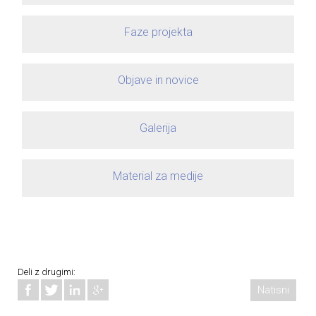
Faze projekta
Objave in novice
Galerija
Material za medije
Deli z drugimi:
Natisni