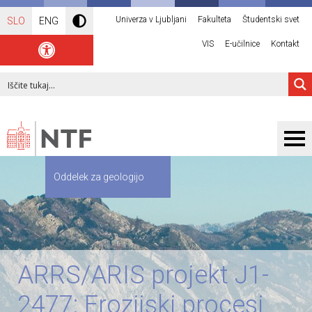
Univerza v Ljubljani
Fakulteta
Študentski svet
SLO
ENG
VIS
E-učilnice
Kontakt
Oddelek za geologijo
ARRS/ARIS projekt J1-
2477: Erozijski procesi