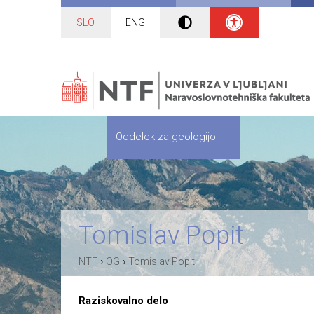
SLO
ENG
Oddelek za geologijo
Tomislav Popit
›
›
NTF
OG
Tomislav Popit
Raziskovalno delo