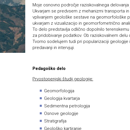
Moje osnovno področje raziskovalnega delovanja je
Ukvarjam se predvsem z mehanizmi transporta in 
vplivanjem geološke sestave na geomorfološke pr
ukvarjam z vizualizacijo in geomorfometrično anal
To delo predstavlja odlično dopolnilo terenskemu
za pridobivanje podatkov. Ob raziskovalnem delu 
Tvorno sodelujem tudi pri popularizaciji geologije i
predavanji in intervjuji.
Pedagoško delo
Prvostopenjski študij geologije:
Geomorfologija
Geologija kvartarja
Sedimentna petrologija
Osnove geologije
Stratigrafija
Geološko kartiranje