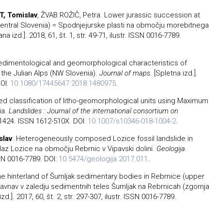
T, Tomislav
, ŽVAB ROŽIČ, Petra. Lower jurassic succession at
(central Slovenia) = Spodnjejurske plasti na območju morebitnega
kana izd.]. 2018, 61, št. 1, str. 49-71, ilustr. ISSN 0016-7789.
edimentological and geomorphological characteristics of
 the Julian Alps (NW Slovenia).
Journal of maps
. [Spletna izd.].
DOI:
10.1080/17445647.2018.1480975
.
ted classification of litho-geomorphological units using Maximum
ia.
Landslides : Journal of the international consortium on
415-1424. ISSN 1612-510X. DOI:
10.1007/s10346-018-1004-2
.
slav
. Heterogeneously composed Lozice fossil landslide in
plaz Lozice na območju Rebrnic v Vipavski dolini.
Geologija
.
ISSN 0016-7789. DOI:
10.5474/geologija.2017.011
.
 the hinterland of Šumljak sedimentary bodies in Rebrnice (upper
zravnav v zaledju sedimentnih teles Šumljak na Rebrnicah (zgornja
izd.]. 2017, 60, št. 2, str. 297-307, ilustr. ISSN 0016-7789.