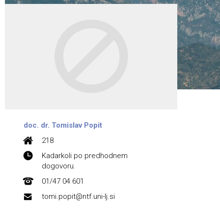
doc. dr. Tomislav Popit
218
Kadarkoli po predhodnem
dogovoru.
01/47 04 601
tomi.popit@ntf.uni-lj.si