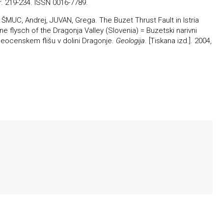
 str. 219-234. ISSN 0016-7789.
, ŠMUC, Andrej, JUVAN, Grega. The Buzet Thrust Fault in Istria
flysch of the Dragonja Valley (Slovenia) = Buzetski narivni
v eocenskem flišu v dolini Dragonje.
Geologija
. [Tiskana izd.]. 2004,