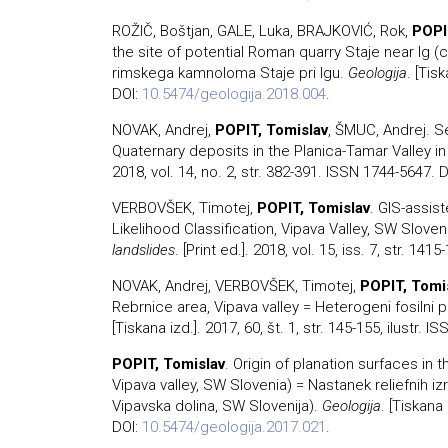
ROŽIČ, Boštjan, GALE, Luka, BRAJKOVIĆ, Rok,
POPI
the site of potential Roman quarry Staje near Ig 
rimskega kamnoloma Staje pri Igu.
Geologija
. [Tis
DOI:
10.5474/geologija.2018.004
.
NOVAK, Andrej,
POPIT, Tomislav
, ŠMUC, Andrej. S
Quaternary deposits in the Planica-Tamar Valley in
2018, vol. 14, no. 2, str. 382-391. ISSN 1744-5647. 
VERBOVŠEK, Timotej,
POPIT, Tomislav
. GIS-assis
Likelihood Classification, Vipava Valley, SW Sloven
landslides
. [Print ed.]. 2018, vol. 15, iss. 7, str. 1
NOVAK, Andrej, VERBOVŠEK, Timotej,
POPIT, Tomi
Rebrnice area, Vipava valley = Heterogeni fosilni 
[Tiskana izd.]. 2017, 60, št. 1, str. 145-155, ilustr. 
POPIT, Tomislav
. Origin of planation surfaces in
Vipava valley, SW Slovenia) = Nastanek reliefnih i
Vipavska dolina, SW Slovenija).
Geologija
. [Tiskana 
DOI:
10.5474/geologija.2017.021
.