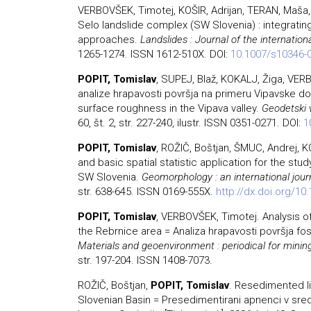
VERBOVŠEK, Timotej, KOŠIR, Adrijan, TERAN, Maša,
Selo landslide complex (SW Slovenia) : integratin
approaches.
Landslides : Journal of the internatio
1265-1274. ISSN 1612-510X. DOI:
10.1007/s10346-0
POPIT, Tomislav
, SUPEJ, Blaž, KOKALJ, Žiga, VE
analize hrapavosti površja na primeru Vipavske 
surface roughness in the Vipava valley.
Geodetski v
60, št. 2, str. 227-240, ilustr. ISSN 0351-0271. DOI:
1
POPIT, Tomislav
, ROŽIČ, Boštjan, ŠMUC, Andrej, K
and basic spatial statistic application for the stud
SW Slovenia.
Geomorphology : an international jou
str. 638-645. ISSN 0169-555X.
http://dx.doi.org/1
POPIT, Tomislav
, VERBOVŠEK, Timotej. Analysis o
the Rebrnice area = Analiza hrapavosti površja f
Materials and geoenvironment : periodical for minin
str. 197-204. ISSN 1408-7073.
ROŽIČ, Boštjan,
POPIT, Tomislav
. Resedimented l
Slovenian Basin = Presedimentirani apnenci v sr