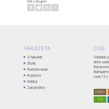
Deli z drugimi:
FAKULTETA
O OG
O fakulteti
Oddelek za
štirih odd
Študij
Naravoslo
Raziskovanje
Nahajamo 
Knjižnice
cesti 12 v 
Inštitut
Založništvo
OGRO
TOI