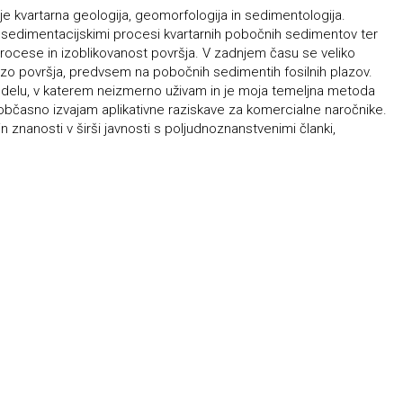
 kvartarna geologija, geomorfologija in sedimentologija.
sedimentacijskimi procesi kvartarnih pobočnih sedimentov ter
ocese in izoblikovanost površja. V zadnjem času se veliko
izo površja, predvsem na pobočnih sedimentih fosilnih plazov.
 delu, v katerem neizmerno uživam in je moja temeljna metoda
občasno izvajam aplikativne raziskave za komercialne naročnike.
n znanosti v širši javnosti s poljudnoznanstvenimi članki,