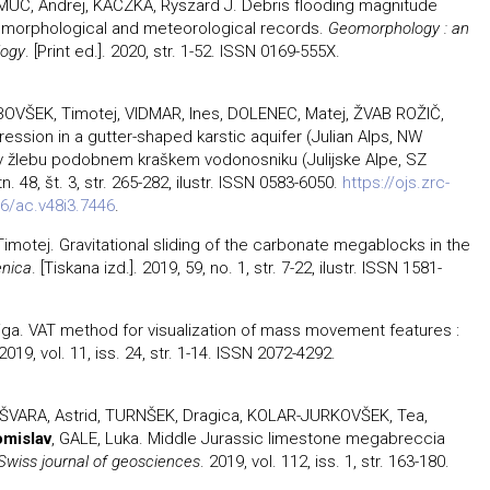
MUC, Andrej, KACZKA, Ryszard J. Debris flooding magnitude
omorphological and meteorological records.
Geomorphology : an
logy
. [Print ed.]. 2020, str. 1-52. ISSN 0169-555X.
RBOVŠEK, Timotej, VIDMAR, Ines, DOLENEC, Matej, ŽVAB ROŽIČ,
ression in a gutter-shaped karstic aquifer (Julian Alps, NW
 v žlebu podobnem kraškem vodonosniku (Julijske Alpe, SZ
etn. 48, št. 3, str. 265-282, ilustr. ISSN 0583-6050.
https://ojs.zrc-
6/ac.v48i3.7446
.
imotej. Gravitational sliding of the carbonate megablocks in the
enica
. [Tiskana izd.]. 2019, 59, no. 1, str. 7-22, ilustr. ISSN 1581-
iga. VAT method for visualization of mass movement features :
 2019, vol. 11, iss. 24, str. 1-14. ISSN 2072-4292.
 ŠVARA, Astrid, TURNŠEK, Dragica, KOLAR-JURKOVŠEK, Tea,
omislav
, GALE, Luka. Middle Jurassic limestone megabreccia
Swiss journal of geosciences
. 2019, vol. 112, iss. 1, str. 163-180.