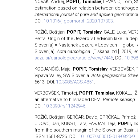
NOVAK, Andrej,
POPIT, Tomislav
, LEVANIČ, Tom, Š
estimation based on relation between dendroge
international journal of pure and applied geomorpho
DOI:
10.1016/j.geomorph.2020.107303
.
ROŽIČ, Boštjan,
POPIT, Tomislav
, GALE, Luka, VE
Petra. Origin of the Jezero v Ledvicah lake : a dep
Slovenia) = Nastanek Jezera v Ledvicah – globel
Slovenija).
Acta carsologica
. [Tiskana izd.]. 2019, l
sazu.si/carsologica/article/view/7446
, DOI:
10.398
KOCJANČIČ, Maja,
POPIT, Tomislav
, VERBOVŠEK, T
Vipava Valley, SW Slovenia.
Acta geographica Slov
6613. DOI:
10.3986/AGS.4851
.
VERBOVŠEK, Timotej,
POPIT, Tomislav
, KOKALJ, Ž
an alternative to hillshaded DEM.
Remote sensing
.
DOI:
10.3390/rs11242946
.
ROŽIČ, Boštjan, GERČAR, David, OPRČKAL, Primož,
UDOVČ, Jan, KUNST, Lara, FABJAN, Teja,
POPIT, T
from the southern margin of the Slovenian Basin.
ISSN 1661-8726. DOI:
10.1007/s00015-018-0320-9
.