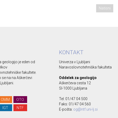
Natisni
KONTAKT
 geologijo je eden od
Univerza v Ljubljani
elkov
Naravoslovnotehniška fakulteta
vnotehniške fakultete.
se na na Aškerčevi
Oddelek za geologijo
Ljubljani.
Aškerčeva cesta 12
SI-1000 Ljubljana
Tel: 01/47 04 500
OMM
OTO
Faks: 01/47 04 560
IGT
NTF
E-pošta:
og@ntf.uni-lj.si