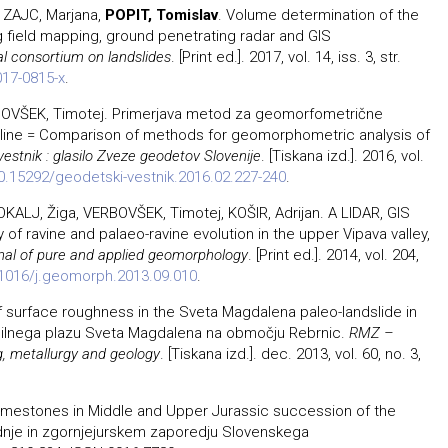
 ZAJC, Marjana,
POPIT, Tomislav
. Volume determination of the
g field mapping, ground penetrating radar and GIS
nal consortium on landslides
. [Print ed.]. 2017, vol. 14, iss. 3, str.
17-0815-x
.
RBOVŠEK, Timotej. Primerjava metod za geomorfometrične
doline = Comparison of methods for geomorphometric analysis of
estnik : glasilo Zveze geodetov Slovenije
. [Tiskana izd.]. 2016, vol.
0.15292/geodetski-vestnik.2016.02.227-240
.
OKALJ, Žiga, VERBOVŠEK, Timotej, KOŠIR, Adrijan. A LIDAR, GIS
y of ravine and palaeo-ravine evolution in the upper Vipava valley,
rnal of pure and applied geomorphology
. [Print ed.]. 2014, vol. 204,
0.1016/j.geomorph.2013.09.010
.
f surface roughness in the Sveta Magdalena paleo-landslide in
osilnega plazu Sveta Magdalena na območju Rebrnic.
RMZ –
g, metallurgy and geology
. [Tiskana izd.]. dec. 2013, vol. 60, no. 3,
imestones in Middle and Upper Jurassic succession of the
ednje in zgornjejurskem zaporedju Slovenskega