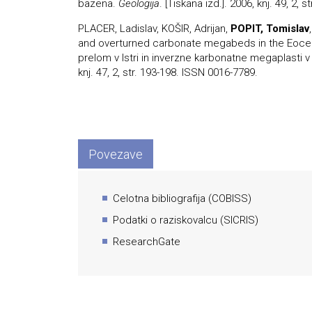
bazena.
Geologija
. [Tiskana izd.]. 2006, knj. 49, 2,
PLACER, Ladislav, KOŠIR, Adrijan,
POPIT, Tomislav
and overturned carbonate megabeds in the Eocene 
prelom v Istri in inverzne karbonatne megaplasti 
knj. 47, 2, str. 193-198. ISSN 0016-7789.
Povezave
Celotna bibliografija (COBISS)
Podatki o raziskovalcu (SICRIS)
ResearchGate