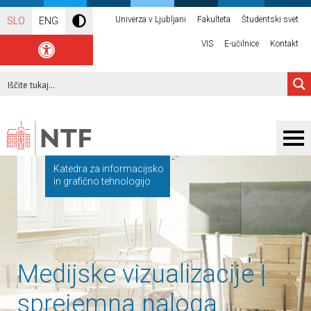
Univerza v Ljubljani
Fakulteta
Študentski svet
SLO
ENG
VIS
E-učilnice
Kontakt
Katedra za informacijsko
in grafično tehnologijo
Medijske vizualizacije |
sprejemna naloga