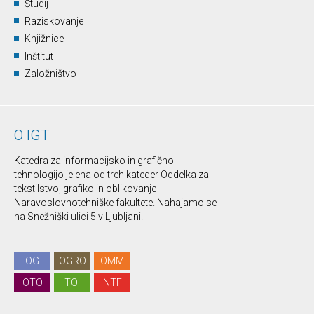
Študij
Raziskovanje
Knjižnice
Inštitut
Založništvo
O IGT
Katedra za informacijsko in grafično
tehnologijo je ena od treh kateder Oddelka za
tekstilstvo, grafiko in oblikovanje
Naravoslovnotehniške fakultete. Nahajamo se
na Snežniški ulici 5 v Ljubljani.
OG
OGRO
OMM
OTO
TOI
NTF