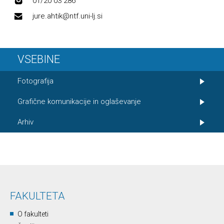
01/20 03 286
jure.ahtik@ntf.uni-lj.si
VSEBINE
Fotografija
Grafične komunikacije in oglaševanje
Arhiv
FAKULTETA
O fakulteti