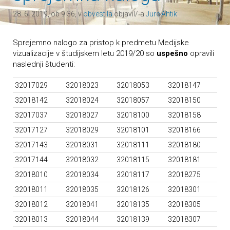
28. 6. 2019, ob 9.36, v
obvestila
objavil/-a
Jure Ahtik
Sprejemno nalogo za pristop k predmetu Medijske
vizualizacije v študijskem letu 2019/20 so
uspešno
opravili
naslednji študenti:
32017029
32018023
32018053
32018147
32018142
32018024
32018057
32018150
32017037
32018027
32018100
32018158
32017127
32018029
32018101
32018166
32017143
32018031
32018111
32018180
32017144
32018032
32018115
32018181
32018010
32018034
32018117
32018275
32018011
32018035
32018126
32018301
32018012
32018041
32018135
32018305
32018013
32018044
32018139
32018307