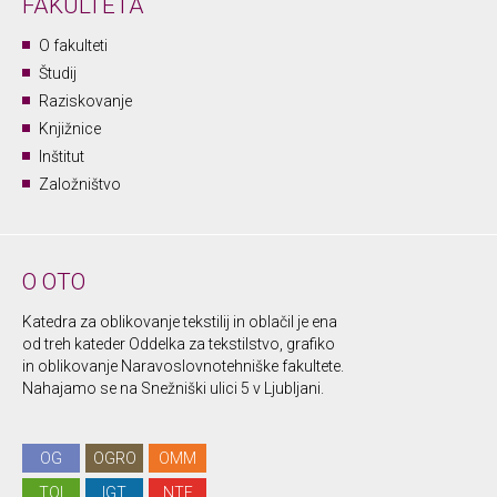
FAKULTETA
O fakulteti
Študij
Raziskovanje
Knjižnice
Inštitut
Založništvo
O OTO
Katedra za oblikovanje tekstilij in oblačil je ena
od treh kateder Oddelka za tekstilstvo, grafiko
in oblikovanje Naravoslovnotehniške fakultete.
Nahajamo se na Snežniški ulici 5 v Ljubljani.
OG
OGRO
OMM
TOI
IGT
NTF