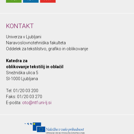
KONTAKT
Univerza v Ljubljani
Naravoslovnotehniška fakulteta
Oddelek za tekstilstvo, grafiko in oblikovanje
Katedra za
oblikovanje tekstilij in oblačil
Snežniška ulica 5
SI-1000 Ljubljana
Tel: 01/20 03 200
Faks: 01/20 03 270
E-pošta:
oto@ntf.uni-lj.si