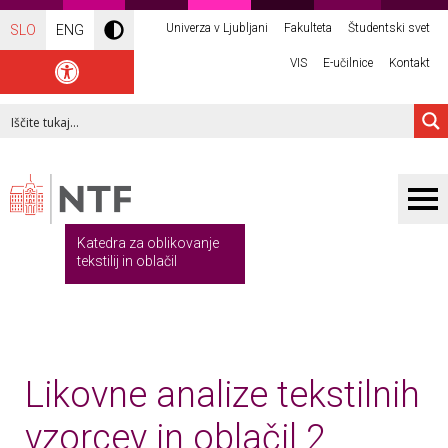
Univerza v Ljubljani
Fakulteta
Študentski svet
SLO
ENG
VIS
E-učilnice
Kontakt
Katedra za oblikovanje
tekstilij in oblačil
Likovne analize tekstilnih
vzorcev in oblačil 2