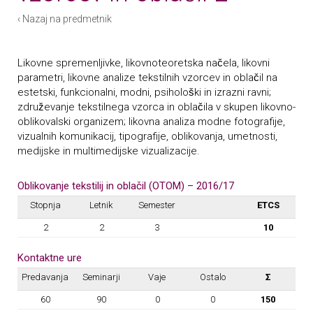
‹ Nazaj na predmetnik
Likovne spremenljivke, likovnoteoretska načela, likovni
parametri, likovne analize tekstilnih vzorcev in oblačil na
estetski, funkcionalni, modni, psihološki in izrazni ravni;
združevanje tekstilnega vzorca in oblačila v skupen likovno-
oblikovalski organizem; likovna analiza modne fotografije,
vizualnih komunikacij, tipografije, oblikovanja, umetnosti,
medijske in multimedijske vizualizacije.
Oblikovanje tekstilij in oblačil (OTOM) – 2016/17
Stopnja
Letnik
Semester
ETCS
2
2
3
10
Kontaktne ure
Predavanja
Seminarji
Vaje
Ostalo
Σ
60
90
0
0
150