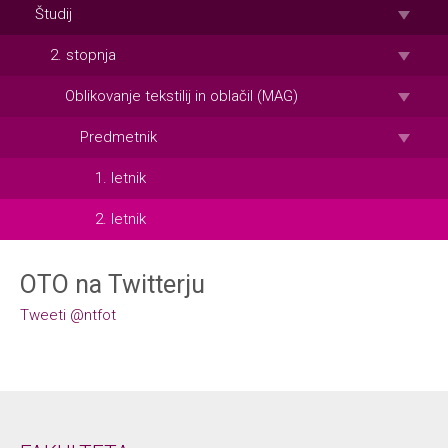
Študij
2. stopnja
Oblikovanje tekstilij in oblačil (MAG)
Predmetnik
1. letnik
2. letnik
OTO na Twitterju
Tweeti @ntfot