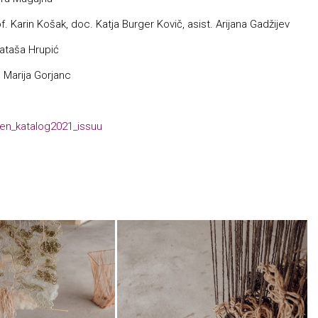
of. Karin Košak, doc. Katja Burger Kovič, asist. Arijana Gadžijev
ataša Hrupić
f. Marija Gorjanc
ien_katalog2021_issuu