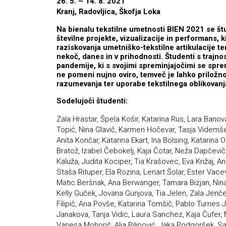
26. 5. – 14. 8. 2021
Kranj, Radovljica, Škofja Loka
Na bienalu tekstilne umetnosti BIEN 2021 se štud
številne projekte, vizualizacije in performans, ki
raziskovanja umetniško-tekstilne artikulacije te
nekoč, danes in v prihodnosti. Študenti s trajn
pandemije, ki s svojimi spreminjajočimi se spreme
ne pomeni nujno oviro, temveč je lahko priložnos
razumevanja ter uporabe tekstilnega oblikovanj
Sodelujoči študenti:
Zala Hrastar, Špela Košir, Katarina Rus, Lara Bano
Topić, Nina Glavič, Karmen Hočevar, Tasja Videmšek,
Anita Končar, Katarina Ekart, Ina Bölsing, Katarin
Bratož, Izabel Čebokelj, Kaja Čotar, Neža Dapčevič, 
Kaluža, Judita Kociper, Tia Krašovec, Eva Križaj, An
Staša Rituper, Ela Rozina, Lenart Šolar, Ester Vace
Matic Beršnak, Ana Berwanger, Tamara Bizjan, Nina 
Kelly Guček, Jovana Gunjova, Tia Jelen, Zala Jenč
Filipič, Ana Povše, Katarina Tomšič, Pablo Turnes Je
Janakova, Tanja Vidic, Laura Sanchez, Kaja Čufer,
Vanesa Mohorič, Alja Pilipović, Jaka Podgoršek, S