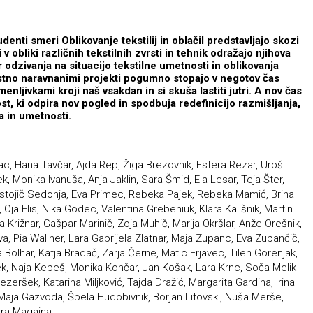
enti smeri Oblikovanje tekstilij in oblačil predstavljajo skozi
 v obliki različnih tekstilnih zvrsti in tehnik odražajo njihova
r odzivanja na situacijo tekstilne umetnosti in oblikovanja
ostno naravnanimi projekti pogumno stopajo v negotov čas
nljivkami kroji naš vsakdan in si skuša lastiti jutri. A nov čas
t, ki odpira nov pogled in spodbuja redefinicijo razmišljanja,
a in umetnosti.
vac, Hana Tavčar, Ajda Rep, Žiga Brezovnik, Estera Rezar, Uroš
 Monika Ivanuša, Anja Jaklin, Sara Šmid, Ela Lesar, Teja Šter,
a Ostojič Sedonja, Eva Primec, Rebeka Pajek, Rebeka Mamić, Brina
Oja Flis, Nika Godec, Valentina Grebeniuk, Klara Kališnik, Martin
a Križnar, Gašpar Marinič, Zoja Muhič, Marija Okršlar, Anže Orešnik,
va, Pia Wallner, Lara Gabrijela Zlatnar, Maja Zupanc, Eva Zupančič,
Bolhar, Katja Bradač, Zarja Černe, Matic Erjavec, Tilen Gorenjak,
ek, Naja Kepeš, Monika Končar, Jan Košak, Lara Krnc, Soča Melik
zeršek, Katarina Miljković, Tajda Dražić, Margarita Gardina, Irina
 Maja Gazvoda, Špela Hudobivnik, Borjan Litovski, Nuša Merše,
ara Magajna