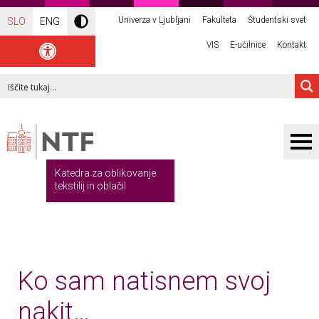
Univerza v Ljubljani
Fakulteta
Študentski svet
SLO
ENG
VIS
E-učilnice
Kontakt
Katedra za oblikovanje
tekstilij in oblačil
Ko sam natisnem svoj
nakit…