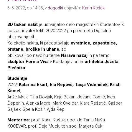
6. 5. 2022, ob 14.35, v
dogodki
objavil/-a
Karin Košak
3D tiskan nakit
je ustvarjalno delo magistrskih študentov, ki
so zasnovali v letih 2020-2022 pri predmetu Digitalno
oblikovanje 4b.
Kolekcije nakita, ki predstavljajo
ovratnice, zapestnice,
prstane, broške in uhane
, so
oblikovali po navdihu teme
Narava nazaj
in na temo
skulptur Forma Viva
v Kostanjevici ter
arhitekta Jožeta
Plečnika
.
Študentje:
2022:
Katarina Ekart, Ela Repovš, Tasja Videmšek, Kristi
Komel,
Anže Mrak, Tina Dovjak, Kaja Bakan, Jovana Tomić, Ines
Čeperlin, Alenka More, Mark Cvelbar, Klara Rešetič, Gašper
Gajšek, Špela Košir, Ajda Rep
Mentorice:
prof. Karin Košak, doc. dr. Tanja Nuša
KOČEVAR, prof. Deja Muck, teh.sod. Marjeta Čuk