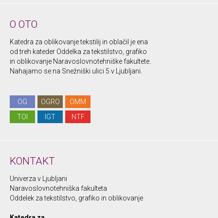
O OTO
Katedra za oblikovanje tekstilij in oblačil je ena
od treh kateder Oddelka za tekstilstvo, grafiko
in oblikovanje Naravoslovnotehniške fakultete.
Nahajamo se na Snežniški ulici 5 v Ljubljani.
OG
OGRO
OMM
TOI
IGT
NTF
KONTAKT
Univerza v Ljubljani
Naravoslovnotehniška fakulteta
Oddelek za tekstilstvo, grafiko in oblikovanje
Katedra za