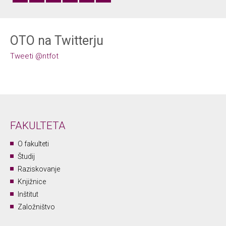
OTO na Twitterju
Tweeti @ntfot
FAKULTETA
O fakulteti
Študij
Raziskovanje
Knjižnice
Inštitut
Založništvo