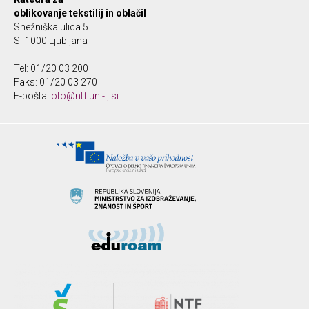
oblikovanje tekstilij in oblačil
Snežniška ulica 5
SI-1000 Ljubljana
Tel: 01/20 03 200
Faks: 01/20 03 270
E-pošta:
oto@ntf.uni-lj.si