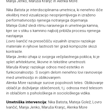
Marija Jenko, Maruša Kranjc in Alenka More.
Nika Batista
je interdisciplinarna umetnica, ki nenehno išče
ekvilibrij med vizualizacijo neoprijemljivega in izraženo
performativnostjo njenega notranjega dojemanja.
Mateja Golež
sledi ritmu naravnega in umetnega kamna,
kjer se v stiku s kamnino najbolj približa procesu njenega
nastajanja.
Lovro Ivančić
na presečišču vizualnih izrazov raziskuje
materiale in njihove lastnosti ter gradi kompozite skozi
kontraste.
Marija Jenko
izhaja iz svojega večplastnega poklica, ki je
splet arhitekturne, likovne in tekstilne umetnosti.
Maruša Kranjc
raziskuje odnos med estetiko in
funkcionalnostjo. S svojim delom nenehno lovi ravnovesje
med umetnostjo in oblikovanjem.
Alenka More
raziskuje surove popolnosti teles. Oblikovanje
oblačil je doživljanje oblečenosti, t.j. odnosa med telesom
in oblačilom s psihološkega in sociološkega vidika.
Umetniška intervencija:
Nika Batista, Mateja Golež, Lovro
Ivančić, Marija Jenko, Maruša Kranjc, Alenka More