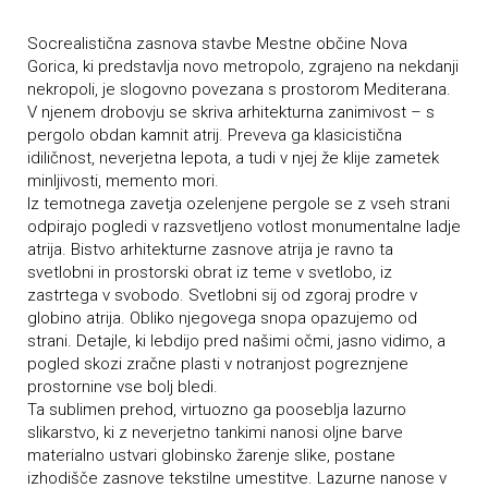
Socrealistična zasnova stavbe Mestne občine Nova
Gorica, ki predstavlja novo metropolo, zgrajeno na nekdanji
nekropoli, je slogovno povezana s prostorom Mediterana.
V njenem drobovju se skriva arhitekturna zanimivost – s
pergolo obdan kamnit atrij. Preveva ga klasicistična
idiličnost, neverjetna lepota, a tudi v njej že klije zametek
minljivosti, memento mori.
Iz temotnega zavetja ozelenjene pergole se z vseh strani
odpirajo pogledi v razsvetljeno votlost monumentalne ladje
atrija. Bistvo arhitekturne zasnove atrija je ravno ta
svetlobni in prostorski obrat iz teme v svetlobo, iz
zastrtega v svobodo. Svetlobni sij od zgoraj prodre v
globino atrija. Obliko njegovega snopa opazujemo od
strani. Detajle, ki lebdijo pred našimi očmi, jasno vidimo, a
pogled skozi zračne plasti v notranjost pogreznjene
prostornine vse bolj bledi.
Ta sublimen prehod, virtuozno ga pooseblja lazurno
slikarstvo, ki z neverjetno tankimi nanosi oljne barve
materialno ustvari globinsko žarenje slike, postane
izhodišče zasnove tekstilne umestitve. Lazurne nanose v