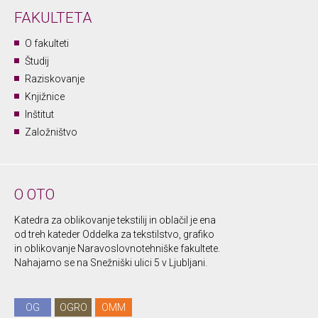
FAKULTETA
O fakulteti
Študij
Raziskovanje
Knjižnice
Inštitut
Založništvo
O OTO
Katedra za oblikovanje tekstilij in oblačil je ena
od treh kateder Oddelka za tekstilstvo, grafiko
in oblikovanje Naravoslovnotehniške fakultete.
Nahajamo se na Snežniški ulici 5 v Ljubljani.
OG
OGRO
OMM