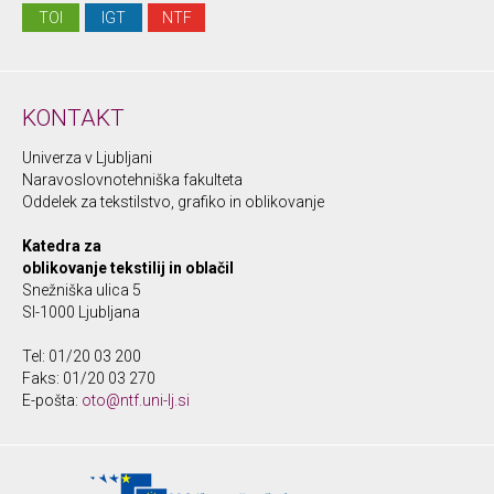
TOI
IGT
NTF
KONTAKT
Univerza v Ljubljani
Naravoslovnotehniška fakulteta
Oddelek za tekstilstvo, grafiko in oblikovanje
Katedra za
oblikovanje tekstilij in oblačil
Snežniška ulica 5
SI-1000 Ljubljana
Tel: 01/20 03 200
Faks: 01/20 03 270
E-pošta:
oto@ntf.uni-lj.si