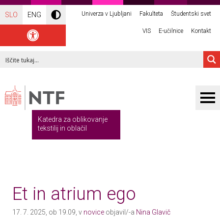
Univerza v Ljubljani
Fakulteta
Študentski svet
SLO
ENG
VIS
E-učilnice
Kontakt
Katedra za oblikovanje
tekstilij in oblačil
Et in atrium ego
17. 7. 2025, ob 19.09, v
novice
objavil/-a
Nina Glavič