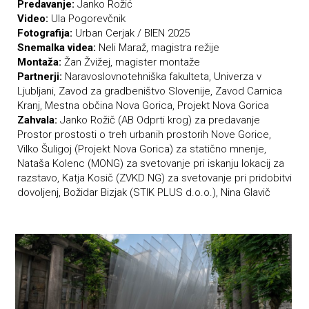
Predavanje:
Janko Rožić
Video:
Ula Pogorevčnik
Fotografija:
Urban Cerjak / BIEN 2025
Snemalka videa:
Neli Maraž, magistra režije
Montaža:
Žan Žvižej, magister montaže
Partnerji:
Naravoslovnotehniška fakulteta, Univerza v
Ljubljani, Zavod za gradbeništvo Slovenije, Zavod Carnica
Kranj, Mestna občina Nova Gorica, Projekt Nova Gorica
Zahvala:
Janko Rožič (AB Odprti krog) za predavanje
Prostor prostosti o treh urbanih prostorih Nove Gorice,
Vilko Šuligoj (Projekt Nova Gorica) za statično mnenje,
Nataša Kolenc (MONG) za svetovanje pri iskanju lokacij za
razstavo, Katja Kosič (ZVKD NG) za svetovanje pri pridobitvi
dovoljenj, Božidar Bizjak (STIK PLUS d.o.o.), Nina Glavič