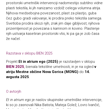
prostorski umetniški intervenciji nadomestijo subtilno vidne
plasti tekstila, ki jih nanizamo vzdolž celega volumna atrija.
Njihova medsebojna povezanost, plast za plastjo, guba
čez gubo gradi valovanje, ki prodira preko tekstila samega.
Svetloba prodira skozi njih, zrak jim daje gibljivost, njihova
prizemljenost je povezana s kamnom in kovino. Plastenje
njih ustvarja kasetiran prostorski vtis, ki pa ga je zob časa
že načel.
Razstava v sklopu BIEN 2025
Projekt
Et in atrium ego (2025)
je razstavljen v sklopu
BIEN 2025
, bienala tekstilne umetnosti, in je na ogled
v
atriju Mestne občine Nova Gorica (MONG)
do
14.
avgusta 2025
.
O avtorjih
Et in atrium ego
je naslov skupinske umetniške intervencije,
ki so jo zasnovali Nika Batista, Mateja Golež, Lovro Ivančić,