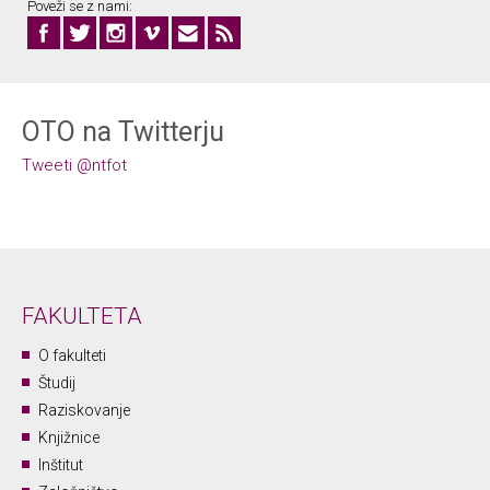
Poveži se z nami:
OTO na Twitterju
Tweeti @ntfot
FAKULTETA
O fakulteti
Študij
Raziskovanje
Knjižnice
Inštitut