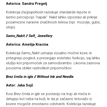
Avtorica: Sandra Pregelj
Kolekcija
(ne)popolnosti
raziskuje standarde lepote in
lastno percepcijo “napak”. Nakit lahko izpostavi ali prikrije
posamezne naravne značilnosti telesa (npr. mozolje, gube,
strije).
Samo_Nakit // Self_ Jewellery
Avtorica: Amelija Kracina
Kolekcija
Samo_Nakit ustvarja
vizualno močne kose, ki
pritegnejo pogled, a presegajo estetsko funkcijo, saj lahko
služijo kot pripomoček za samoobrambo. Likovna zasnova
povzema oblike razlnolikoh pripomočkov.
Brez črnila in igle // Without Ink and Needle
Avtor: Jaka Sojč
Kosi
Brez črnila in igle
se postavijo na trup ali meča in
delujejo kot risba na koži, le da je začasno tetovažo iz
kovine mogoče enostavno odstraniti. Kolekcija raziskuje