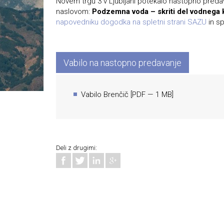
Novem trgu 3 v Ljubljani potekalo nastopno pred
naslovom:
Podzemna voda – skriti del vodnega 
napovedniku dogodka na spletni strani SAZU
in s
Vabilo na nastopno predavanje
Vabilo Brenčič
[
PDF
— 1 MB]
Deli z drugimi: