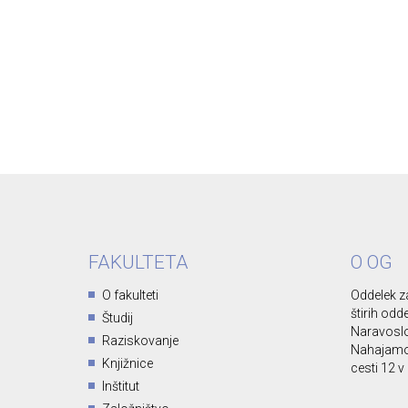
FAKULTETA
O OG
O fakulteti
Oddelek za
štirih odd
Študij
Naravoslo
Raziskovanje
Nahajamo 
Knjižnice
cesti 12 v 
Inštitut