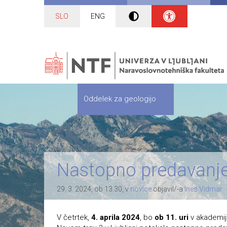
SLO
ENG
Oddelek za geologijo
Nastopno predavanje 
29. 3. 2024, ob 13.30, v
novice
objavil/-a
Ines Vidmar
V četrtek,
4. aprila 2024
, bo
ob 11. uri
v akademij