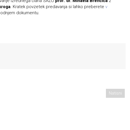
avanje izrednega člana SAZU
prof. dr. Mihaela Brenčiča
z
kroga
. Kratek povzetek predavanja si lahko preberete
v
podnjem dokumentu.
Natisni