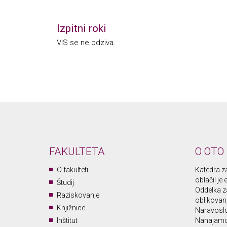
Izpitni roki
VIS se ne odziva.
FAKULTETA
O OTO
O fakulteti
Katedra za 
oblačil je
Študij
Oddelka za
Raziskovanje
oblikovan
Knjižnice
Naravoslo
Inštitut
Nahajamo 