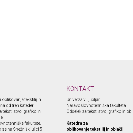
KONTAKT
oblikovanje tekstilij in
Univerza v Ljubljani
 ena od treh kateder
Naravoslovnotehniška fakulteta
 tekstilstvo, grafiko in
Oddelek za tekstilstvo, grafiko in ob
je
vnotehniške fakultete.
Katedra za
se na Snežniški ulici 5
oblikovanje tekstilij in oblačil