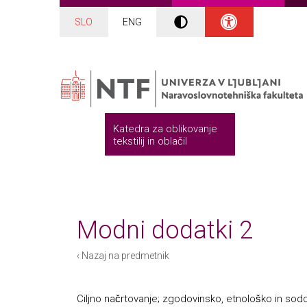
SLO
ENG
Katedra za oblikovanje
tekstilij in oblačil
Modni dodatki 2
‹ Nazaj na predmetnik
Ciljno načrtovanje; zgodovinsko, etnološko in s