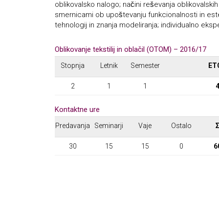
oblikovalsko nalogo; načini reševanja oblikovalsk
smernicami ob upoštevanju funkcionalnosti in est
tehnologij in znanja modeliranja; individualno eks
Oblikovanje tekstilij in oblačil (OTOM) – 2016/17
Stopnja
Letnik
Semester
ET
2
1
1
Kontaktne ure
Predavanja
Seminarji
Vaje
Ostalo
30
15
15
0
6