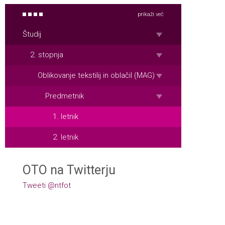
prikaži več
Študij
2. stopnja
Oblikovanje tekstilij in oblačil (MAG)
Predmetnik
1. letnik
2. letnik
OTO na Twitterju
Tweeti @ntfot