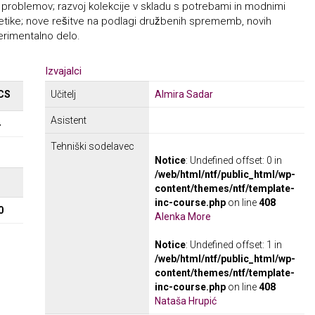
ih problemov; razvoj kolekcije v skladu s potrebami in modnimi
etike; nove rešitve na podlagi družbenih sprememb, novih
perimentalno delo.
Izvajalci
CS
Učitelj
Almira Sadar
Asistent
4
Tehniški sodelavec
Notice
: Undefined offset: 0 in
/web/html/ntf/public_html/wp-
Σ
content/themes/ntf/template-
inc-course.php
on line
408
0
Alenka More
Notice
: Undefined offset: 1 in
/web/html/ntf/public_html/wp-
content/themes/ntf/template-
inc-course.php
on line
408
Nataša Hrupić