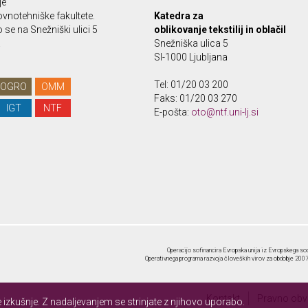
je
vnotehniške fakultete.
Katedra za
se na Snežniški ulici 5
oblikovanje tekstilij in oblačil
.
Snežniška ulica 5
SI-1000 Ljubljana
Tel: 01/20 03 200
OGRO
OMM
Faks: 01/20 03 270
IGT
NTF
E-pošta:
oto@ntf.uni-lj.si
Operacijo sofinancira Evropska unija iz Evropskega soc
Operativnega programa razvoja človeških virov za obdobje 2007-
Kontakt
Pravno obve
izkušnje. Z nadaljevanjem se strinjate z njihovo uporabo.