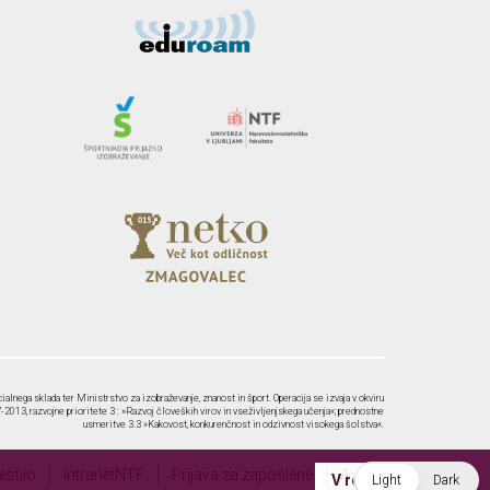
ialnega sklada ter Ministrstvo za izobraževanje, znanost in šport. Operacija se izvaja v okviru
2013, razvojne prioritete 3 : »Razvoj človeških virov in vseživljenjskega učenja«; prednostne
usmeritve 3.3 »Kakovost, konkurenčnost in odzivnost visokega šolstva«.
stilo
IntranetNTF
Prijava za zaposlene
Avtorji
V redu
Light
Dark