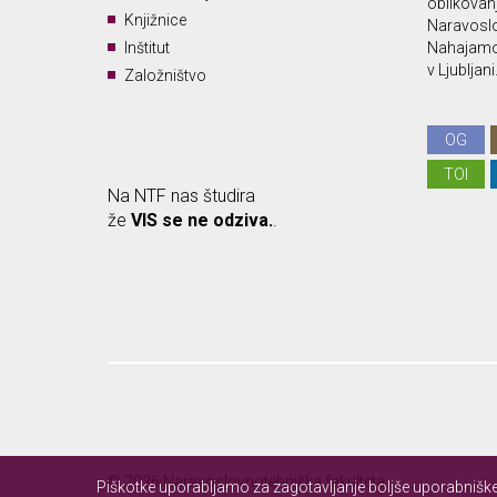
oblikovan
Knjižnice
Naravoslo
Inštitut
Nahajamo 
v Ljubljani
Založništvo
OG
TOI
Na NTF nas študira
že
VIS se ne odziva.
.
© 2026 Naravoslovnotehniška fakulteta.
Piškotke uporabljamo za zagotavljanje boljše uporabniške 