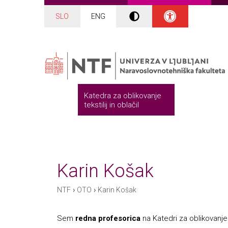
SLO
ENG
Katedra za oblikovanje
tekstilij in oblačil
Karin Košak
›
›
NTF
OTO
Karin Košak
Sem
redna profesorica
na Katedri za oblikovanje t