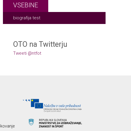
VSEBINE
biografija test
OTO na Twitterju
Tweeti @ntfot
likovanje