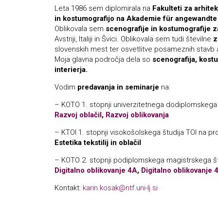
Leta 1986 sem diplomirala na
Fakulteti za arhite
in kostumografijo na Akademie für angewandte
Oblikovala sem
scenografije in kostumografije z
Avstriji, Italiji in Švici. Oblikovala sem tudi številne
z
slovenskih mest ter osvetlitve posameznih stavb 
Moja glavna področja dela so
scenografija, kostu
interierja.
Vodim
predavanja in seminarje
na:
– KOTO 1. stopnji univerzitetnega dodiplomskega 
Razvoj oblačil
,
Razvoj oblikovanja
– KTOI 1. stopnji visokošolskega študija TOI na pr
Estetika tekstilij in oblačil
– KOTO 2. stopnji podiplomskega magistrskega št
Digitalno oblikovanje 4A
,
Digitalno oblikovanje 
Kontakt:
karin.kosak@ntf.uni-lj.si