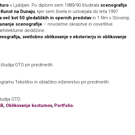
kturo
v Ljubljani. Po diplomi sem 1989/90 študirala
scenografijo
 Kunst na Dunaju
, kjer sem živela in ustvarjala do leta 1997.
a več kot 50 gledaliških in opernih predstav
in 1 film v Sloveniji,
unanje scenografije
– novoletne okrasitve in osvetlitve
arhitekturne dediščine.
mografija, svetlobno oblikovanje v eksterierju in oblikovanje
študija OTO pri predmetih:
ogramu Tekstilno in oblačilno inženirstvo pri predmetih:
udija OTO:
4B
,
Oblikovanje kostumov
,
Portfolio.