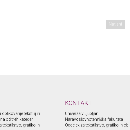
Natisni
KONTAKT
oblikovanje tekstilij in
Univerza v Ljubljani
 ena od treh kateder
Naravoslovnotehniška fakulteta
 tekstilstvo, grafiko in
Oddelek za tekstilstvo, grafiko in ob