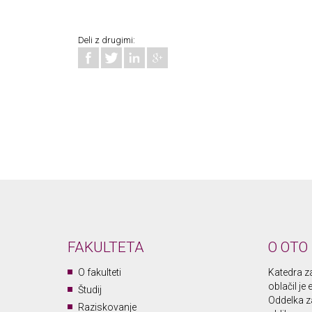
Deli z drugimi:
FAKULTETA
O OTO
O fakulteti
Katedra za 
oblačil je
Študij
Oddelka za
Raziskovanje