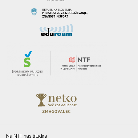
Na NTF nas študira