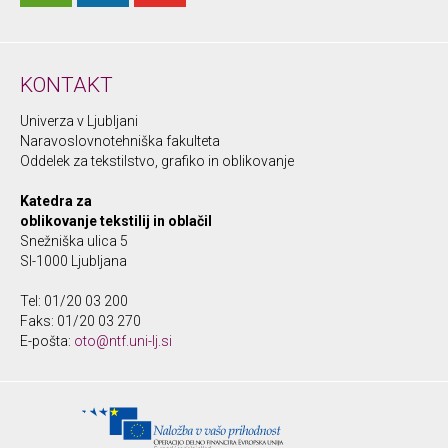
KONTAKT
Univerza v Ljubljani
Naravoslovnotehniška fakulteta
Oddelek za tekstilstvo, grafiko in oblikovanje
Katedra za
oblikovanje tekstilij in oblačil
Snežniška ulica 5
SI-1000 Ljubljana
Tel: 01/20 03 200
Faks: 01/20 03 270
E-pošta:
oto@ntf.uni-lj.si