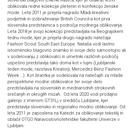
slovenski blagovni znamki Rašica, kjer je dvakrat letno
oblikovala redne kolekcije pletenin in konfekcijo ženske
mode. Leta 2011 je prejela nagrado Mladi kreativni
podjetnik in izobraževanje British Council-a kot prva
slovenska predstavnica s področja modnega oblikovanja.
Leta 2018 je svojo kolekcijo predstavljala na Beograjskem
tednu mode, kjer je prejela drugo nagrado natečaja
Fashion Scout South East Europe. Nataša vodi lastno
istoimensko blagovno znamko in svoje delo samostojno ali
v sodelovanju z oblikovalci in umetniki različnih področij
uspešno predstavlja tako doma kot v tujini (Ljubljanski
teden mode, razstava Kreatorji, Mercedez-Benz Fashion
Week …). Kot žirantka je sodelovala na natečajih za mlade
perspektivne modne oblikovalce ter svoje delo
predstavljala na slovenskih in mednarodnih strokovnih
srečanjih in okroglih mizah. Od leta 2020 vodi prodajno
galerijo z imenom GT31Lj v središču Ljubljane, kjer
predstavlja slovensko in regionalno modno oblikovanje. Od
leta 2011 je zaposlena na Katedri za oblikovanje tekstilij in
oblačil OTGO Naravoslovnotehniške fakultete Univerze v
Ljubljani.