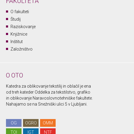
FAKULTETA
O fakulteti
Študij
Raziskovanje
Knjižnice
Inštitut
Založništvo
O OTO
Katedra za oblikovanje tekstilij in oblačil je ena
od treh kateder Oddelka za tekstilstvo, grafiko
in oblikovanje Naravoslovnotehniške fakultete.
Nahajamo se na Snežniški ulici 5 v Ljubljani.
OG
OGRO
OMM
TOI
IGT
NTF