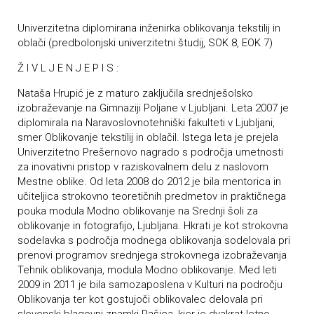
Univerzitetna diplomirana inženirka oblikovanja tekstilij in
oblači (predbolonjski univerzitetni študij, SOK 8, EOK 7)
Ž I V L J E N J E P I S :
Nataša Hrupić je z maturo zaključila srednješolsko
izobraževanje na Gimnaziji Poljane v Ljubljani. Leta 2007 je
diplomirala na Naravoslovnotehniški fakulteti v Ljubljani,
smer Oblikovanje tekstilij in oblačil. Istega leta je prejela
Univerzitetno Prešernovo nagrado s področja umetnosti
za inovativni pristop v raziskovalnem delu z naslovom
Mestne oblike. Od leta 2008 do 2012 je bila mentorica in
učiteljica strokovno teoretičnih predmetov in praktičnega
pouka modula Modno oblikovanje na Srednji šoli za
oblikovanje in fotografijo, Ljubljana. Hkrati je kot strokovna
sodelavka s področja modnega oblikovanja sodelovala pri
prenovi programov srednjega strokovnega izobraževanja
Tehnik oblikovanja, modula Modno oblikovanje. Med leti
2009 in 2011 je bila samozaposlena v Kulturi na področju
Oblikovanja ter kot gostujoči oblikovalec delovala pri