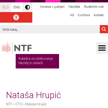
Univerza v Ljubljani
Fakulteta
Študentski svet
SLO
ENG
VIS
E-učilnice
Kontakt
Katedra za oblikovanje
tekstilij in oblačil
Nataša Hrupić
›
›
NTF
OTO
Nataša Hrupić