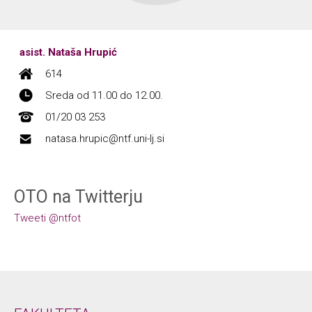
asist. Nataša Hrupić
614
Sreda od 11.00 do 12.00.
01/20 03 253
natasa.hrupic@ntf.uni-lj.si
OTO na Twitterju
Tweeti @ntfot