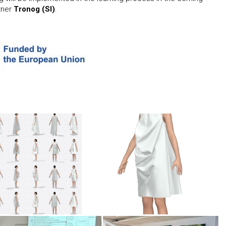
tner
Tronog (SI)
.