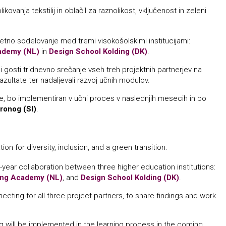
ovanja tekstilij in oblačil za raznolikost, vključenost in zeleni
letno sodelovanje med tremi visokošolskimi institucijami:
ademy (NL)
in
Design School Kolding (DK)
.
i gosti tridnevno srečanje vseh treh projektnih partnerjev na
zultate ter nadaljevali razvoj učnih modulov.
nje, bo implementiran v učni proces v naslednjih mesecih in bo
ronog (SI)
.
on for diversity, inclusion, and a green transition.
-year collaboration between three higher education institutions:
ing Academy (NL)
, and
Design School Kolding (DK)
.
meeting for all three project partners, to share findings and work
ing will be implemented in the learning process in the coming