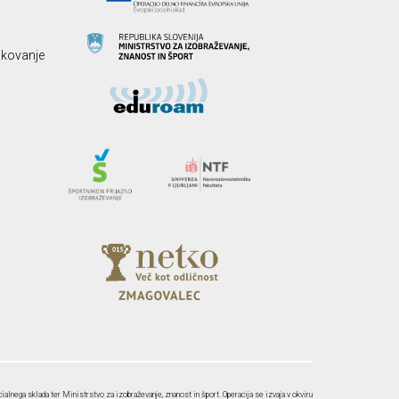
likovanje
ialnega sklada ter Ministrstvo za izobraževanje, znanost in šport. Operacija se izvaja v okviru