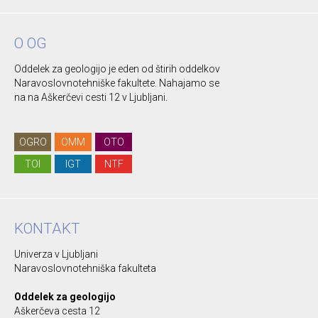
O OG
Oddelek za geologijo je eden od štirih oddelkov
Naravoslovnotehniške fakultete. Nahajamo se
na na Aškerčevi cesti 12 v Ljubljani.
OGRO
OMM
OTO
TOI
IGT
NTF
KONTAKT
Univerza v Ljubljani
Naravoslovnotehniška fakulteta
Oddelek za geologijo
Aškerčeva cesta 12