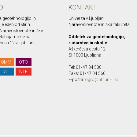
O
KONTAKT
a geotehnologijo in
Univerza v Ljubljani
je eden od štirih
Naravoslovnotehniška fakulteta
Naravoslovnotehniške
. Nahajamo se na
Oddelek za geotehnologijo,
esti 12 v Ljubljani.
rudarstvo in okolje
Aškerčeva cesta 12
SI-1000 Ljubljana
OMM
OTO
Tel: 01/47 04 500
IGT
NTF
Faks: 01/47 04 560
E-pošta:
ogro@ntf.uni-lj.si