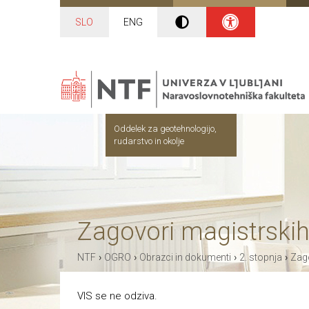
SLO
ENG
Oddelek za geotehnologijo,
rudarstvo in okolje
Zagovori magistrskih
›
›
›
›
NTF
OGRO
Obrazci in dokumenti
2. stopnja
Zago
VIS se ne odziva.