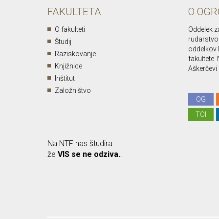
FAKULTETA
O OGR
O fakulteti
Oddelek z
rudarstvo 
Študij
oddelkov 
Raziskovanje
fakultete
Knjižnice
Aškerčevi c
Inštitut
Založništvo
OG
TOI
Na NTF nas študira
že
VIS se ne odziva.
.