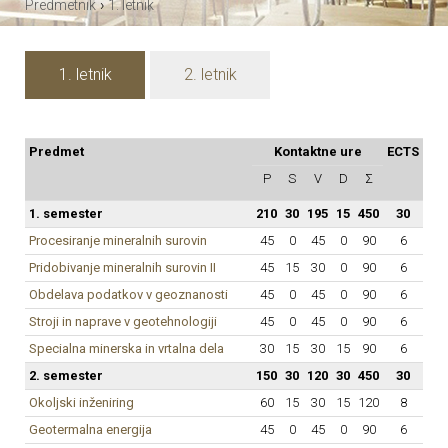
›
Predmetnik
1. letnik
1. letnik
2. letnik
Predmet
Kontaktne ure
ECTS
P
S
V
D
Σ
1. semester
210
30
195
15
450
30
Procesiranje mineralnih surovin
45
0
45
0
90
6
Pridobivanje mineralnih surovin II
45
15
30
0
90
6
Obdelava podatkov v geoznanosti
45
0
45
0
90
6
Stroji in naprave v geotehnologiji
45
0
45
0
90
6
Specialna minerska in vrtalna dela
30
15
30
15
90
6
2. semester
150
30
120
30
450
30
Okoljski inženiring
60
15
30
15
120
8
Geotermalna energija
45
0
45
0
90
6