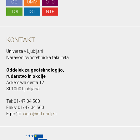
OG
OMM
OTO
TOI
IGT
NTF
KONTAKT
Univerza v Ljubljani
Naravoslovnotehniška fakulteta
Oddelek za geotehnologijo,
rudarstvo in okolje
Aškerčeva cesta 12
SI-1000 Ljubljana
Tel: 01/47 04 500
Faks: 01/47 04 560
E-pošta:
ogro@ntf.uni-lj.si