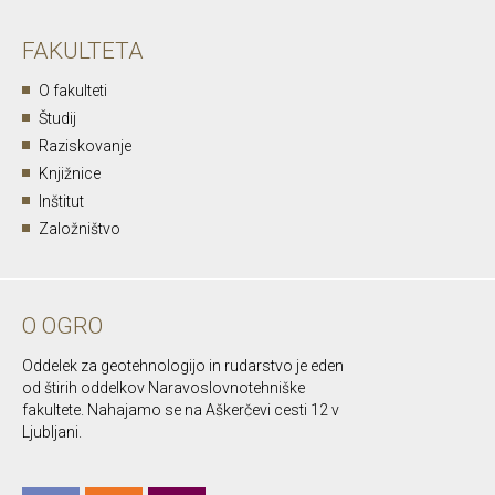
FAKULTETA
O fakulteti
Študij
Raziskovanje
Knjižnice
Inštitut
Založništvo
O OGRO
Oddelek za geotehnologijo in rudarstvo je eden
od štirih oddelkov Naravoslovnotehniške
fakultete. Nahajamo se na Aškerčevi cesti 12 v
Ljubljani.