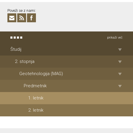
Poveži se z nami:
prikaži več
Študij
2. stopnja
Geotehnologija (MAG)
Predmetnik
1. letnik
2. letnik