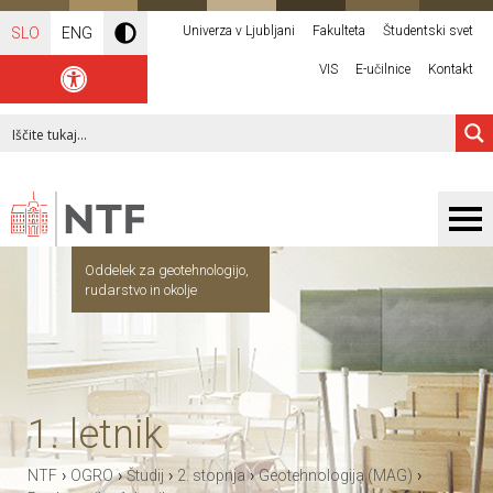
Univerza v Ljubljani
Fakulteta
Študentski svet
SLO
ENG
VIS
E-učilnice
Kontakt
Oddelek za geotehnologijo,
rudarstvo in okolje
1. letnik
›
›
›
›
›
NTF
OGRO
Študij
2. stopnja
Geotehnologija (MAG)