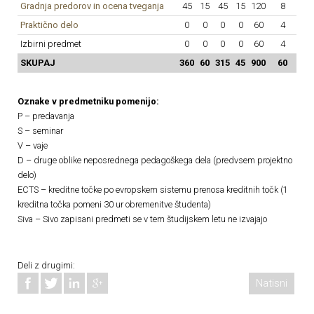
Gradnja predorov in ocena tveganja
45
15
45
15
120
8
Praktično delo
0
0
0
0
60
4
Izbirni predmet
0
0
0
0
60
4
SKUPAJ
360
60
315
45
900
60
Oznake v predmetniku pomenijo:
P – predavanja
S – seminar
V – vaje
D – druge oblike neposrednega pedagoškega dela (predvsem projektno
delo)
ECTS – kreditne točke po evropskem sistemu prenosa kreditnih točk (1
kreditna točka pomeni 30 ur obremenitve študenta)
Siva – Sivo zapisani predmeti se v tem študijskem letu ne izvajajo
Deli z drugimi:
Natisni