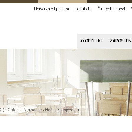
Univerza v Ljubljani
Fakulteta
Študentski svet
O ODDELKU
ZAPOSLEN
›
›
G)
Ostale informacije
Način ocenjevanja