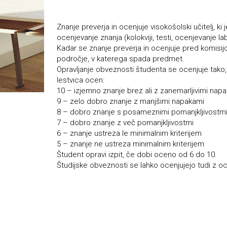
Znanje preverja in ocenjuje visokošolski učitelj, ki
ocenjevanje znanja (kolokviji, testi, ocenjevanje la
Kadar se znanje preverja in ocenjuje pred komisijo, 
področje, v katerega spada predmet.
Opravljanje obveznosti študenta se ocenjuje tako,
lestvica ocen:
10 – izjemno znanje brez ali z zanemarljivimi nap
9 – zelo dobro znanje z manjšimi napakami
8 – dobro znanje s posameznimi pomanjkljivostm
7 – dobro znanje z več pomanjkljivostmi
6 – znanje ustreza le minimalnim kriterijem
5 – znanje ne ustreza minimalnim kriterijem
Študent opravi izpit, če dobi oceno od 6 do 10.
Študijske obveznosti se lahko ocenjujejo tudi z ocena