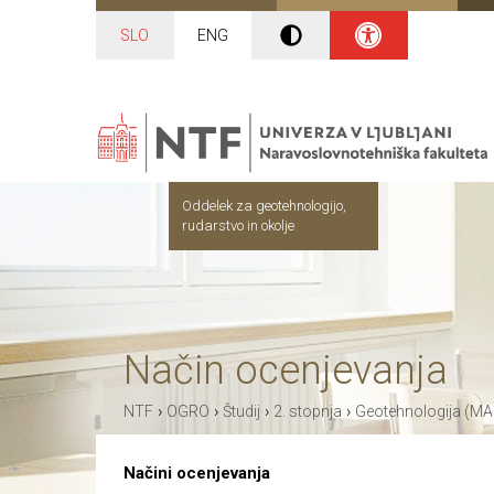
SLO
ENG
Oddelek za geotehnologijo,
rudarstvo in okolje
Način ocenjevanja
›
›
›
›
NTF
OGRO
Študij
2. stopnja
Geotehnologija (MA
Načini ocenjevanja