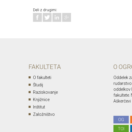
Deli z drugimi:
FAKULTETA
O OGR
O fakulteti
Oddelek z
rudarstvo 
Študij
oddelkov 
Raziskovanje
fakultete
Knjižnice
Aškerčevi c
Inštitut
Založništvo
OG
TOI