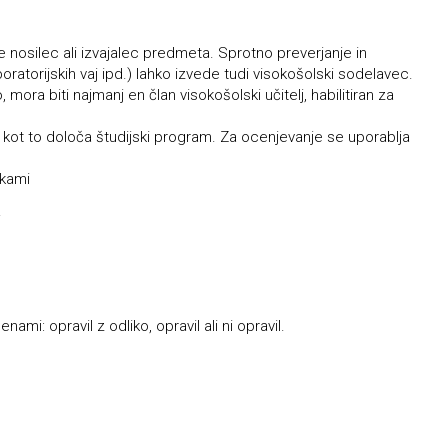
 je nosilec ali izvajalec predmeta. Sprotno preverjanje in
boratorijskih vaj ipd.) lahko izvede tudi visokošolski sodelavec.
mora biti najmanj en član visokošolski učitelj, habilitiran za
 kot to določa študijski program. Za ocenjevanje se uporablja
akami
i
mi: opravil z odliko, opravil ali ni opravil.