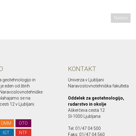
Natisni
O
KONTAKT
a geotehnologijo in
Univerza v Ljubljani
je eden od štirih
Naravoslovnotehniška fakulteta
Naravoslovnotehniške
. Nahajamo se na
Oddelek za geotehnologijo,
esti 12 v Ljubljani.
rudarstvo in okolje
Aškerčeva cesta 12
SI-1000 Ljubljana
OMM
OTO
Tel: 01/47 04 500
IGT
NTF
Faks: 01/47 04 560